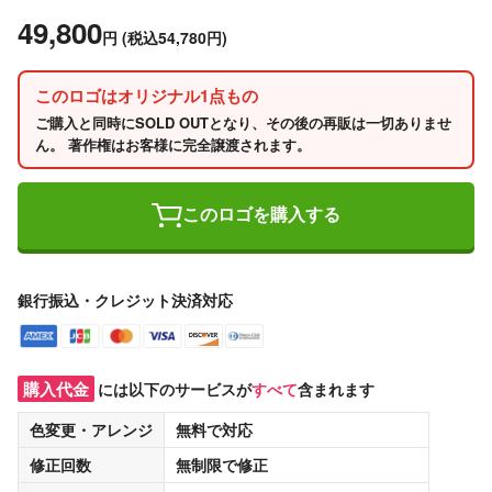
49,800
円
(税込54,780円)
このロゴはオリジナル1点もの
ご購入と同時にSOLD OUTとなり、その後の再販は一切ありませ
ん。 著作権はお客様に完全譲渡されます。
このロゴを購入する
銀行振込・クレジット決済対応
購入代金
には以下のサービスが
すべて
含まれます
色変更・アレンジ
無料
で対応
修正回数
無制限
で修正