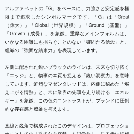
アルファベットの「G」をベースに、力強さと安定感を極
限まで追求したシンボルマークです。「G」は「Great
（偉大）」「Global（世界規模）」「Ground（基盤）」
「Growth（成長）」を象徴。重厚なメインフォルムは、
いかなる困難にも揺らぐことのない「確固たる信念」と、
組織の「強固な結束力」を表現しています。
左側に配された鋭いブラックのラインは、未来を切り拓く
「エッジ」と、物事の本質を捉える「鋭い洞察力」を意味
しています。鮮烈なマゼンタレッドは、内側に秘めた「燃
え上がる情熱」と、常に業界の先頭を走り続ける「エネル
ギー」を象徴。この色のコントラストが、ブランドに圧倒
的な存在感と威厳を与えます。
直線と鋭角で構成されたこのデザインは、プロフェッショ
ナルとしての「妥協なき姿勢」を視覚化し、見る者に強烈