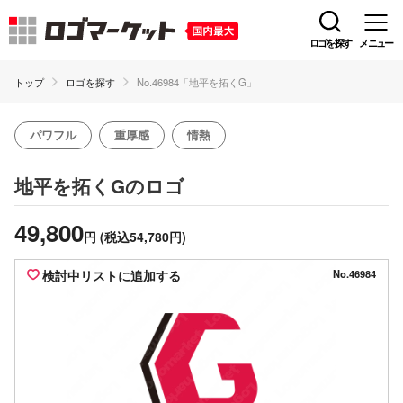
ロゴを探す
メニュー
トップ
ロゴを探す
No.46984「地平を拓くG」
パワフル
重厚感
情熱
のロゴ
地平を拓くG
49,800
円
(税込54,780円)
検討中リストに追加する
No.46984