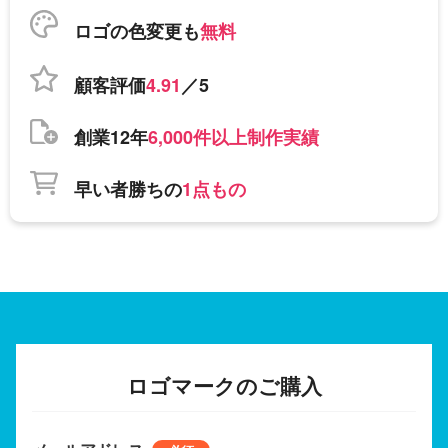
ロゴの色変更も
無料
顧客評価
4.91
／5
創業12年
6,000件以上制作実績
早い者勝ちの
1点もの
ロゴマークのご購入