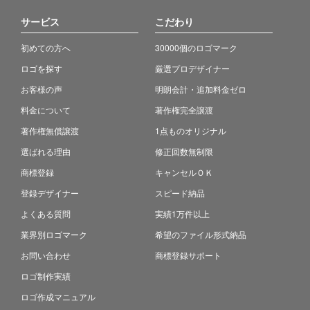
サービス
こだわり
初めての方へ
30000個のロゴマーク
ロゴを探す
厳選プロデザイナー
お客様の声
明朗会計・追加料金ゼロ
料金について
著作権完全譲渡
著作権無償譲渡
1点ものオリジナル
選ばれる理由
修正回数無制限
商標登録
キャンセルＯＫ
登録デザイナー
スピード納品
よくある質問
実績1万件以上
業界別ロゴマーク
希望のファイル形式納品
お問い合わせ
商標登録サポート
ロゴ制作実績
ロゴ作成マニュアル