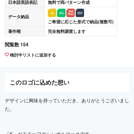
日本語英語表記
無料
で両パターン作成
データ納品
ご希望に応じた形式で納品(複数可)
著作権
完全無料譲渡
します
閲覧数 154
検討中リストに追加する
この
ロゴ
に込めた想い
デザインに興味を持っていただき、ありがとうございまし
た。
「K」がモチーフのシンボルマークです。