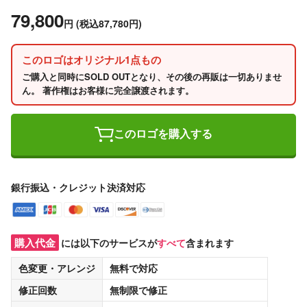
79,800
円
(税込87,780円)
このロゴはオリジナル1点もの
ご購入と同時にSOLD OUTとなり、その後の再販は一切ありませ
ん。 著作権はお客様に完全譲渡されます。
このロゴを購入する
銀行振込・クレジット決済対応
購入代金
には以下のサービスが
すべて
含まれます
色変更・アレンジ
無料
で対応
修正回数
無制限
で修正