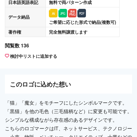
日本語英語表記
無料
で両パターン作成
データ納品
ご希望に応じた形式で納品(複数可)
著作権
完全無料譲渡
します
閲覧数 136
検討中リストに追加する
この
ロゴ
に込めた想い
「猫」「魔女」をモチーフにしたシンボルマークです。
「黒猫」を他の毛色（三毛猫柄など）に変更も可能です。
シンプルな構成ながら存在感のあるデザインです。
こちらのロゴマークはIT、ネットサービス、テクノロジー
、小売、物販、ベンチャー、クリエイティブ、士業などの