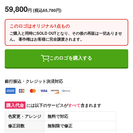
59,800
円
(税込65,780円)
このロゴはオリジナル1点もの
ご購入と同時にSOLD OUTとなり、その後の再販は一切ありませ
ん。 著作権はお客様に完全譲渡されます。
このロゴを購入する
銀行振込・クレジット決済対応
購入代金
には以下のサービスが
すべて
含まれます
色変更・アレンジ
無料
で対応
修正回数
無制限
で修正