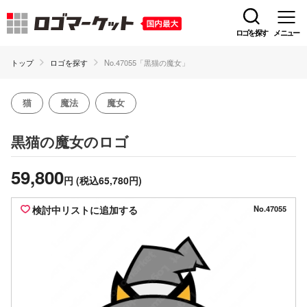
ロゴを探す
メニュー
トップ
ロゴを探す
No.47055「黒猫の魔女」
猫
魔法
魔女
のロゴ
黒猫の魔女
59,800
円
(税込65,780円)
検討中リストに追加する
No.47055