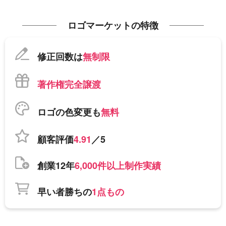
ロゴマーケットの特徴
修正回数は
無制限
著作権完全譲渡
ロゴの色変更も
無料
顧客評価
4.91
／5
創業12年
6,000件以上制作実績
早い者勝ちの
1点もの