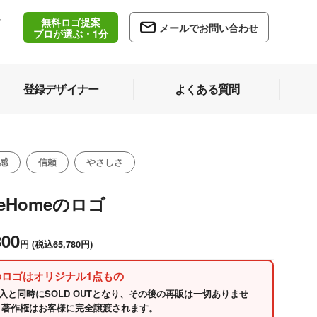
無料ロゴ提案
/
メールでお問い合わせ
5
プロが選ぶ・1分
登録デザイナー
よくある質問
感
信頼
やさしさ
reHomeのロゴ
800
円
(税込65,780円)
のロゴはオリジナル1点もの
入と同時にSOLD OUTとなり、その後の再販は一切ありませ
 著作権はお客様に完全譲渡されます。