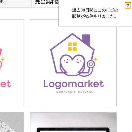
完全無料譲渡
権
します
X
過去30日間にこのロゴの
閲覧が45件ありました。