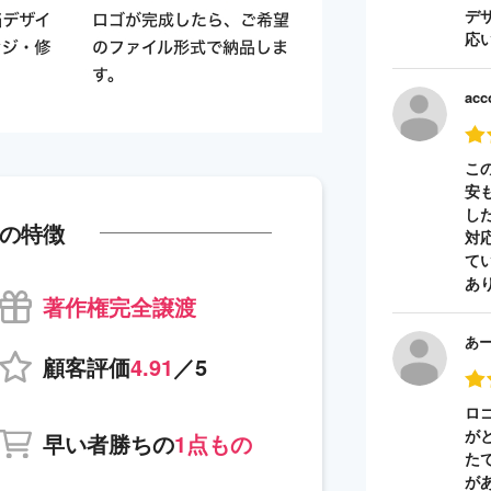
デ
応
acc
こ
安
し
の特徴
対
て
あ
著作権完全譲渡
あ
顧客評価
4.91
／5
ロ
が
早い者勝ちの
1点もの
た
が