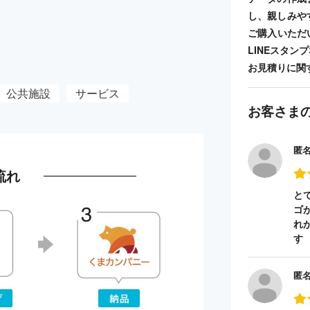
し、親しみや
ご購入いただ
LINEスタ
お見積りに関
公共施設
サービス
お客さま
匿
流れ
と
ゴ
れ
す
匿