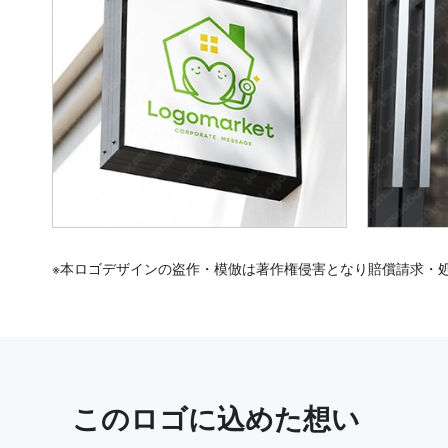
※本ロゴデザインの盗作・模倣は著作権侵害となり賠償請求・
この
ロゴ
に込めた想い