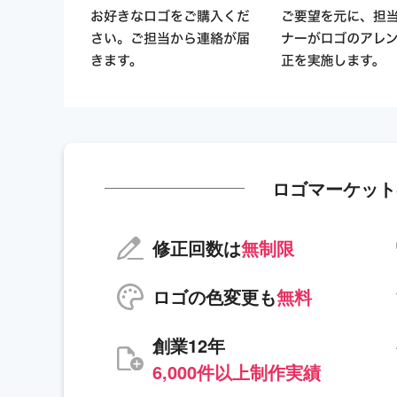
ロゴマーケット
修正回数は
無制限
ロゴの色変更も
無料
創業12年
6,000件以上制作実績