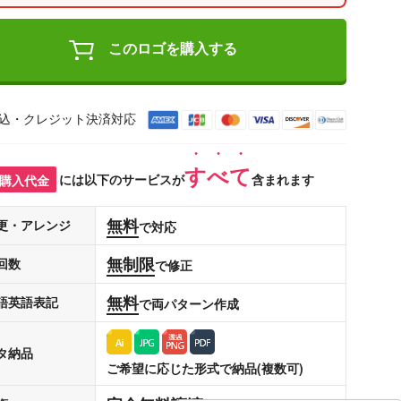
このロゴを購入する
込・クレジット決済対応
すべて
購入代金
には以下のサービスが
含まれます
無料
更・アレンジ
で対応
無制限
回数
で修正
無料
語英語表記
で両パターン作成
タ納品
ご希望に応じた形式で納品(複数可)