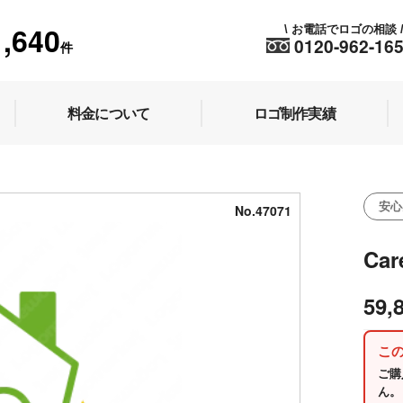
1,640
お電話でロゴの相談
\
0120-962-16
件
料金について
ロゴ制作実績
安心
No.47071
Ca
59,
こ
ご購
ん。