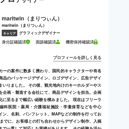
maritwin（まりつぃん）
maritwin（まりつぃん）
グラフィックデザイナー
キャリア
身分証確認済
面談確認済
機密保持確認済
プロフィールを詳しく見る
カーの案件に数多く携わり、国民的キャラクターや有名
商品のパッケージデザイン、ロゴデザイン、広告デザイ
まいりました。 その後、観光地向けのキーホルダーやス
を企画・製造する会社にて、商品デザインを担当。企画
化に至るまで幅広い経験を積みました。 現在はフリーラ
歯科医院・薬局・介護福祉施設・学童保育などを中心
イン、名刺、パンフレット、MAPなどの制作を行ってお
れまでに、お客様との打ち合わせからデザイン制作、入稿
まで一貫して対応した実績があります。 その経験を活か