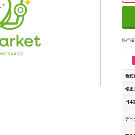
銀行振
色変
修正
日本
デー