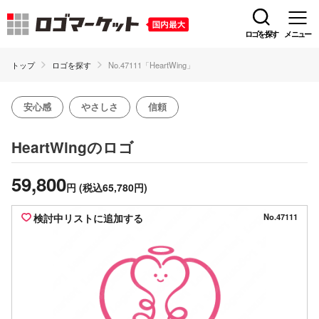
ロゴを探す
メニュー
トップ
ロゴを探す
No.47111「HeartWing」
安心感
やさしさ
信頼
のロゴ
HeartWing
59,800
円
(税込65,780円)
検討中リストに追加する
No.47111