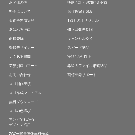
お客様の声
明朗会計・追加料金ゼロ
料金について
著作権完全譲渡
著作権無償譲渡
1点ものオリジナル
選ばれる理由
修正回数無制限
商標登録
キャンセルＯＫ
登録デザイナー
スピード納品
よくある質問
実績1万件以上
業界別ロゴマーク
希望のファイル形式納品
お問い合わせ
商標登録サポート
ロゴ制作実績
ロゴ作成マニュアル
無料ダウンロード
ロゴの色選び
マンガでわかる
デザイン活用
ZOOM背景画像無料作成