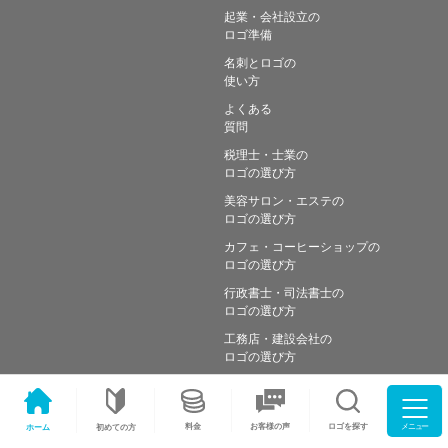
起業・会社設立の
ロゴ準備
名刺とロゴの
使い方
よくある
質問
税理士・士業の
ロゴの選び方
美容サロン・エステの
ロゴの選び方
カフェ・コーヒーショップの
ロゴの選び方
行政書士・司法書士の
ロゴの選び方
工務店・建設会社の
ロゴの選び方
メニュー
料金
ロゴを探す
お客様の声
ホーム
初めての方
Copyright © Simple works Inc. All Rights Reserved.