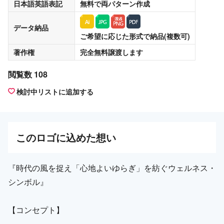
日本語英語表記
無料
で両パターン作成
データ納品
ご希望に応じた形式で納品(複数可)
著作権
完全無料譲渡
します
閲覧数 108
検討中リストに追加する
この
ロゴ
に込めた想い
『時代の風を捉え「心地よいゆらぎ」を紡ぐウェルネス・
シンボル』
【コンセプト】