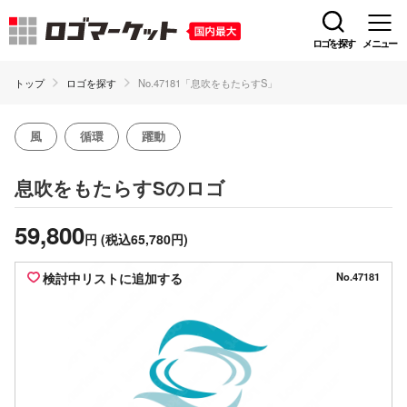
ロゴを探す
メニュー
トップ
ロゴを探す
No.47181「息吹をもたらすS」
風
循環
躍動
のロゴ
息吹をもたらすS
59,800
円
(税込65,780円)
検討中リストに追加する
No.47181