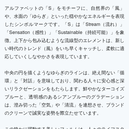
アルファベットの「S」をモチーフに、自然界の「風」
や、水面の「ゆらぎ」といった穏やかなエネルギーを表現
したシンボルマークです。「S」は「Stream（流れ）」
「Sensation（感性）」「Sustainable（持続可能）」を象
徴。上下から包み込むような流線型のエレメントは、新し
い時代のトレンド（風）をいち早くキャッチし、柔軟に適
応していくしなやかさを表現しています。
中央の円を描くようなゆらぎのラインは、絶え間ない「循
環」と「対話」を意味しており、関わる人々に安心感と深
いリラクゼーションをもたらします。鮮やかなターコイズ
ブルーと、透明感のあるシアンブルーのグラデーション
は、澄み切った「空気」や「清流」を連想させ、ブランド
のクリーンで誠実な姿勢を際立たせています。
この静かに躍動する美しいフォルムは、人々のライフスタ