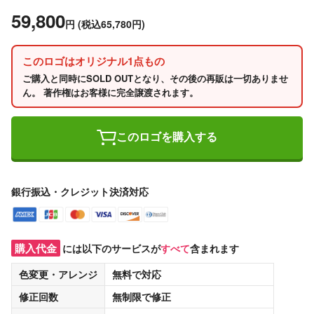
59,800
円
(税込65,780円)
このロゴはオリジナル1点もの
ご購入と同時にSOLD OUTとなり、その後の再販は一切ありませ
ん。 著作権はお客様に完全譲渡されます。
このロゴを購入する
銀行振込・クレジット決済対応
購入代金
には以下のサービスが
すべて
含まれます
色変更・アレンジ
無料
で対応
修正回数
無制限
で修正