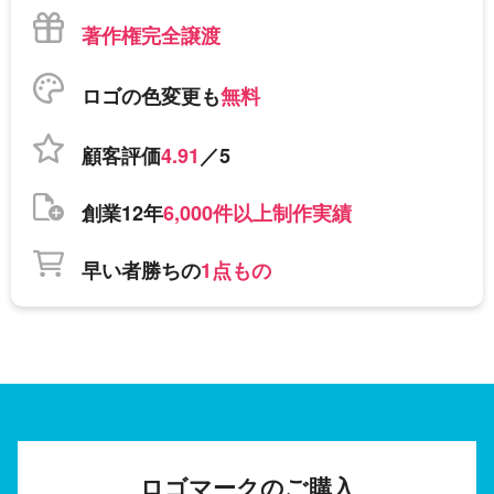
著作権完全譲渡
ロゴの色変更も
無料
顧客評価
4.91
／5
創業12年
6,000件以上制作実績
早い者勝ちの
1点もの
ロゴマークのご購入