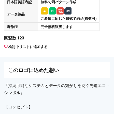
日本語英語表記
無料
で両パターン作成
データ納品
ご希望に応じた形式で納品(複数可)
著作権
完全無料譲渡
します
閲覧数 123
検討中リストに追加する
この
ロゴ
に込めた想い
『持続可能なシステムとデータの繋がりを紡ぐ先進エコ・
シンボル』
【コンセプト】