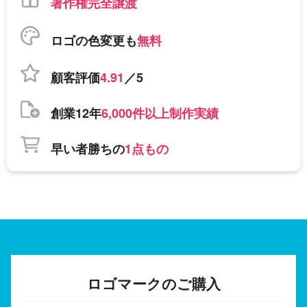
著作権完全譲渡
ロゴの色変更も
無料
顧客評価
4.91
／5
創業12年
6,000件以上制作実績
早い者勝ちの
1点もの
ロゴマークのご購入