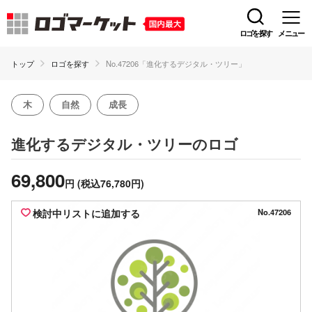
ロゴを探す
メニュー
トップ
ロゴを探す
No.47206「進化するデジタル・ツリー」
木
自然
成長
のロゴ
進化するデジタル・ツリー
69,800
円
(税込76,780円)
検討中リストに追加する
No.47206