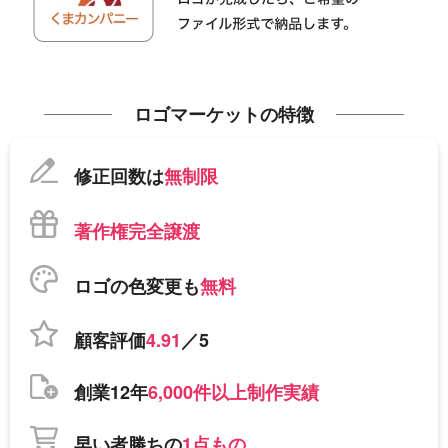
ロゴマーケットの特徴
修正回数は
無制限
著作権完全譲渡
ロゴの色変更も
無料
顧客評価
4.91
／5
創業12年
6,000件以上制作実績
早い者勝ちの
1点もの