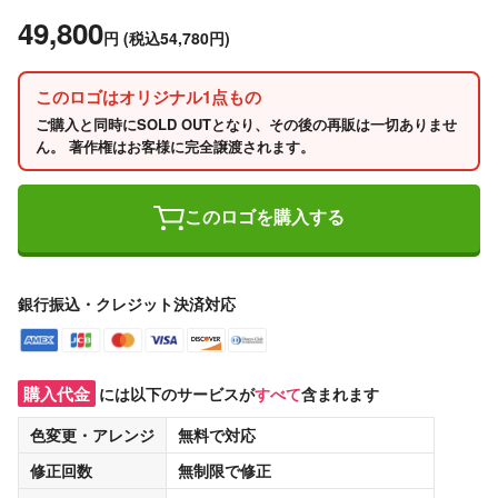
49,800
円
(税込54,780円)
このロゴはオリジナル1点もの
ご購入と同時にSOLD OUTとなり、その後の再販は一切ありませ
ん。 著作権はお客様に完全譲渡されます。
このロゴを購入する
銀行振込・クレジット決済対応
購入代金
には以下のサービスが
すべて
含まれます
色変更・アレンジ
無料
で対応
修正回数
無制限
で修正