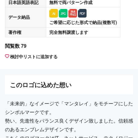
日本語英語表記
無料
で両パターン作成
データ納品
ご希望に応じた形式で納品(複数可)
著作権
完全無料譲渡
します
閲覧数 79
検討中リストに追加する
この
ロゴ
に込めた想い
「未来的」なイメージで「マンタレイ」をモチーフにした
シンボルマークです。
勢い、先進性をバランス良くデザイン致しました。信頼感
のあるエンブレムデザインです。
こちらのロゴマークはIT、ネットサービス、テクノロジー