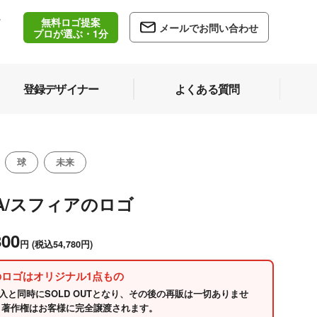
無料ロゴ提案
/
メールでお問い合わせ
5
プロが選ぶ・1分
登録デザイナー
よくある質問
球
未来
A/スフィアのロゴ
800
円
(税込54,780円)
のロゴはオリジナル1点もの
入と同時にSOLD OUTとなり、その後の再販は一切ありませ
 著作権はお客様に完全譲渡されます。