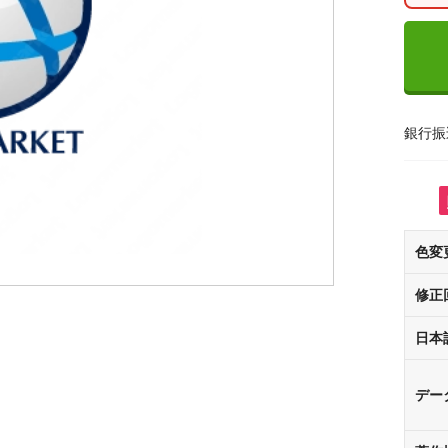
銀行振
色変
修正
日本
デー