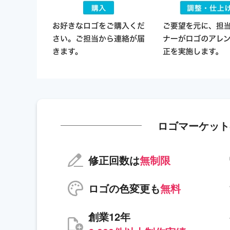
ロゴマーケット
修正回数は
無制限
ロゴの色変更も
無料
創業12年