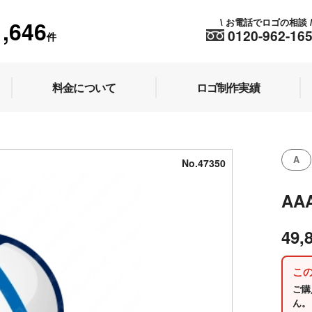
1,646
お電話でロゴの相談
\
0120-962-16
件
料金について
ロゴ制作実績
A
No.47350
AA
49,
こ
ご購
ん。