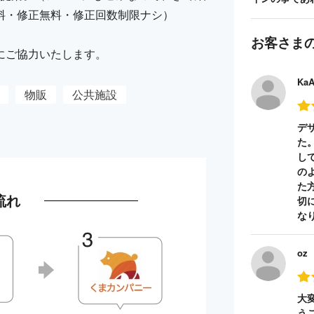
料・修正無料・修正回数制限ナシ）
お客さま
にご協力いたします。
Ka
物販
公共施設
デ
た
し
の
た
流れ
切
な
oz
大
う