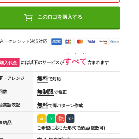
このロゴを購入する
込・クレジット決済対応
すべて
購入代金
には以下のサービスが
含まれます
無料
更・アレンジ
で対応
無制限
回数
で修正
無料
語英語表記
で両パターン作成
タ納品
ご希望に応じた形式で納品(複数可)