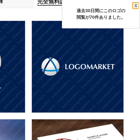
完全無料譲渡
権
します
X
過去30日間にこのロゴの
閲覧が70件ありました。