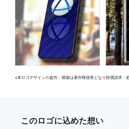
※本ロゴデザインの盗作・模倣は著作権侵害となり賠償請求・
この
ロゴ
に込めた想い