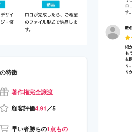
ロ
す
匿
細
も
玄
り
の特徴
り
著作権完全譲渡
顧客評価
4.91
／5
早い者勝ちの
1点もの