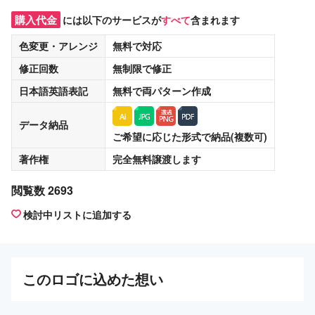
購入代金
には以下のサービスが
すべて
含まれます
色変更・アレンジ
無料
で対応
修正回数
無制限
で修正
日本語英語表記
無料
で両パターン作成
データ納品
ご希望に応じた形式で納品(複数可)
著作権
完全無料譲渡
します
閲覧数 2693
検討中リストに追加する
この
ロゴ
に込めた想い