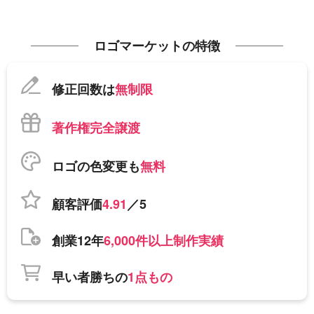
ロゴマーケットの特徴
修正回数は
無制限
著作権完全譲渡
ロゴの色変更も
無料
顧客評価
4.91
／5
創業12年
6,000件以上制作実績
早い者勝ちの
1点もの