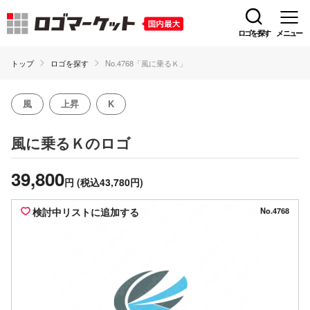
ロゴを探す
メニュー
トップ
ロゴを探す
No.4768「風に乗るＫ」
風
上昇
K
のロゴ
風に乗るＫ
39,800
円
(税込43,780円)
検討中リストに追加する
No.4768