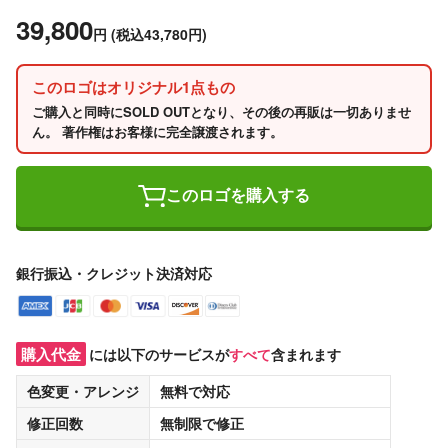
39,800
円
(税込43,780円)
このロゴはオリジナル1点もの
ご購入と同時にSOLD OUTとなり、その後の再販は一切ありませ
ん。 著作権はお客様に完全譲渡されます。
このロゴを購入する
銀行振込・クレジット決済対応
購入代金
には以下のサービスが
すべて
含まれます
色変更・アレンジ
無料
で対応
修正回数
無制限
で修正