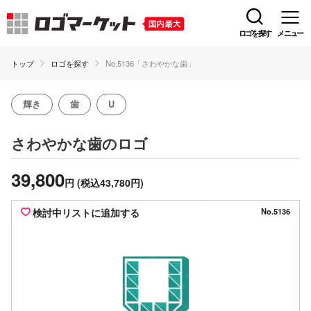
ロゴを探す
メニュー
トップ
ロゴを探す
No.5136「さわやかな歯」
輝き
歯
U
のロゴ
さわやかな歯
39,800
円
(税込43,780円)
検討中リストに追加する
No.5136