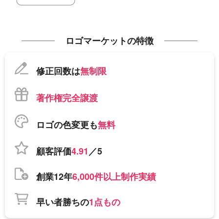
ロゴマーケットの特徴
修正回数は
無制限
著作権完全譲渡
ロゴの色変更も
無料
顧客評価
4.91
／5
創業12年
6,000件以上制作実績
早い者勝ちの
1点もの