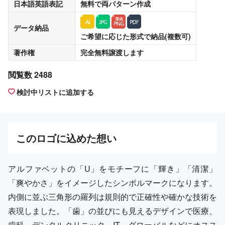
日本語英語表記
無料
で両パターン作成
データ納品
ご希望に応じた形式で納品(複数可)
著作権
完全無料譲渡
します
閲覧数 2488
検討中リストに追加する
この
ロゴ
に込めた想い
アルファベットの「U」をモチーフに「輝き」「清潔」
「爽やかさ」をイメージしたシンボルマークになります。
内側に並ぶ三角形の羅列は規則的で正確性や確かな技術を
表現しました。「歯」の並びにも見えるデザインで医療、
歯科、デンタルクリニック、IT、グローバルなどにオスス