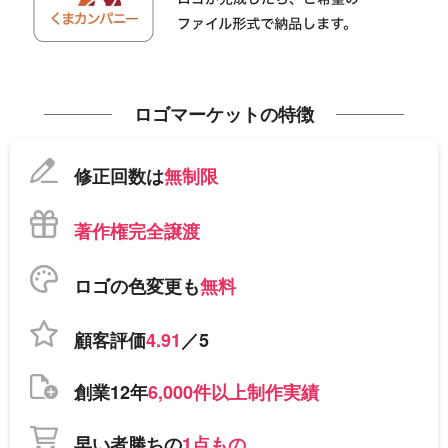
ロゴマーケットの特徴
修正回数は
無制限
著作権完全譲渡
ロゴの色変更も
無料
顧客評価
4.91
／5
創業12年
6,000件以上制作実績
早い者勝ちの
1点もの