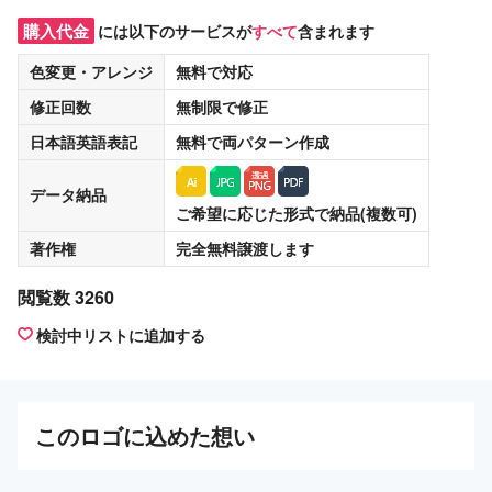
購入代金
には以下のサービスが
すべて
含まれます
色変更・アレンジ
無料
で対応
修正回数
無制限
で修正
日本語英語表記
無料
で両パターン作成
データ納品
ご希望に応じた形式で納品(複数可)
著作権
完全無料譲渡
します
閲覧数 3260
検討中リストに追加する
この
ロゴ
に込めた想い