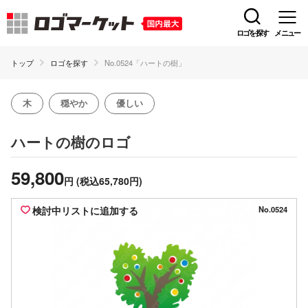
ロゴを探す
メニュー
トップ
ロゴを探す
No.0524「ハートの樹」
木
穏やか
優しい
のロゴ
ハートの樹
59,800
円
(税込65,780円)
検討中リストに追加する
No.0524