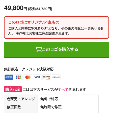
49,800
円
(税込54,780円)
このロゴはオリジナル1点もの
ご購入と同時にSOLD OUTとなり、その後の再販は一切ありませ
ん。 著作権はお客様に完全譲渡されます。
このロゴを購入する
銀行振込・クレジット決済対応
購入代金
には以下のサービスが
すべて
含まれます
色変更・アレンジ
無料
で対応
修正回数
無制限
で修正