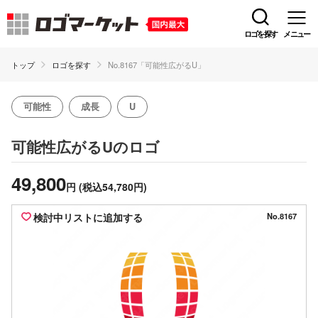
ロゴを探す
メニュー
トップ
ロゴを探す
No.8167「可能性広がるU」
可能性
成長
U
のロゴ
可能性広がるU
49,800
円
(税込54,780円)
検討中リストに追加する
No.8167