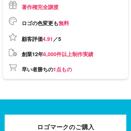
著作権完全譲渡
ロゴの色変更も
無料
顧客評価
4.91
／5
創業12年
6,000件以上制作実績
早い者勝ちの
1点もの
ロゴマークのご購入