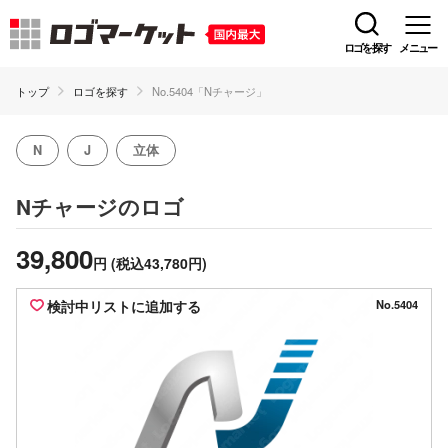
ロゴを探す
メニュー
トップ
ロゴを探す
No.5404「Nチャージ」
N
J
立体
のロゴ
Nチャージ
39,800
円
(税込43,780円)
検討中リストに追加する
No.5404