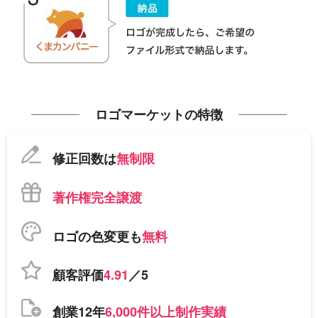
ロゴマーケットの特徴
修正回数は
無制限
著作権完全譲渡
ロゴの色変更も
無料
顧客評価
4.91
／5
創業12年
6,000件以上制作実績