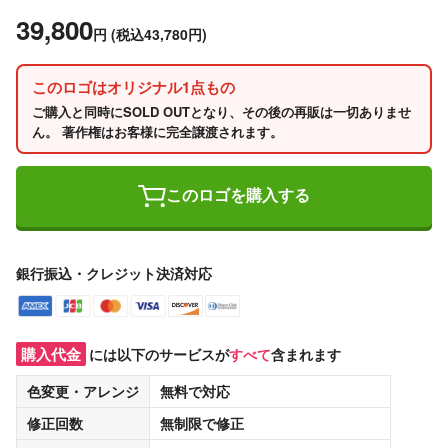
39,800
円
(税込43,780円)
このロゴはオリジナル1点もの
ご購入と同時にSOLD OUTとなり、その後の再販は一切ありませ
ん。 著作権はお客様に完全譲渡されます。
このロゴを購入する
銀行振込・クレジット決済対応
購入代金
には以下のサービスが
すべて
含まれます
色変更・アレンジ
無料
で対応
修正回数
無制限
で修正