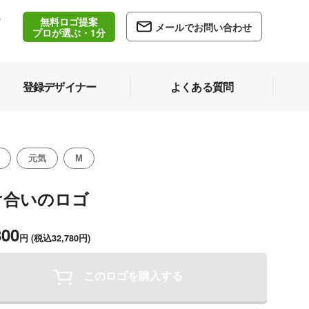
無料ロゴ提案
/
メールでお問い合わせ
5
プロが選ぶ・1分
登録デザイナー
よくある質問
元気
M
け合いのロゴ
800
円
(税込32,780円)
このロゴを購入する