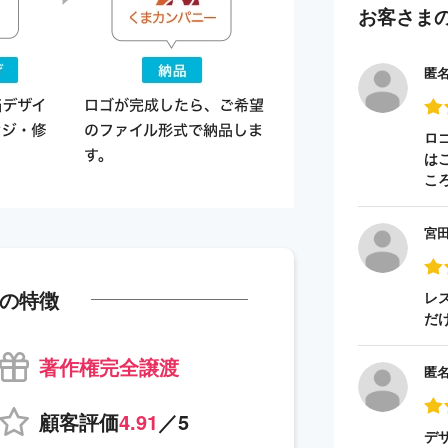
お客さま
匿
ロ
は
こ
宮
の特徴
レ
だ
著作権完全譲渡
匿
顧客評価
4.91
／5
デ