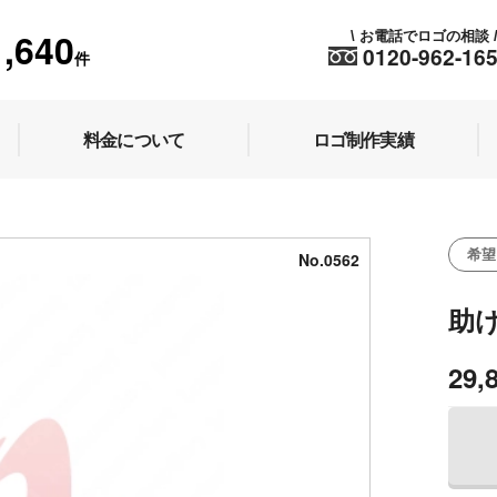
1,640
お電話でロゴの相談
\
0120-962-16
件
料金について
ロゴ制作実績
希望
No.0562
助
29,