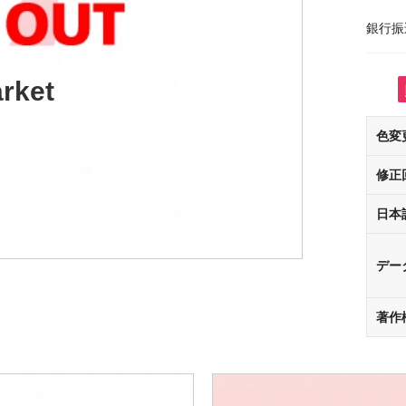
銀行振
rket
色変
修正
日本
デー
著作