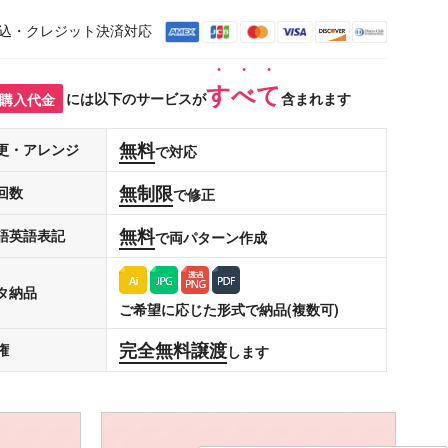
込・クレジット決済対応
すべて
購入代金
には以下のサービスが
含まれます
無料
更・アレンジ
で対応
無制限
回数
で修正
無料
語英語表記
で両パターン作成
タ納品
ご希望に応じた形式で納品(複数可)
完全無料譲渡
権
します