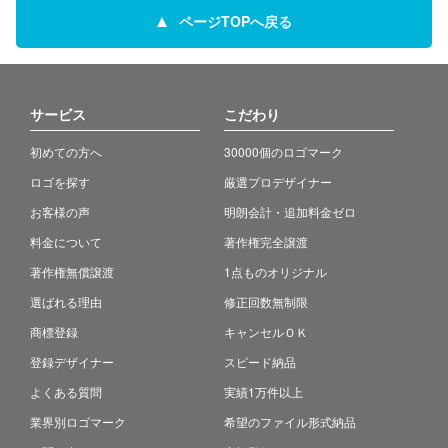
ページTOPへ戻る
サービス
こだわり
初めての方へ
30000個のロゴマーク
ロゴを探す
厳選プロデザイナー
お客様の声
明朗会計・追加料金ゼロ
料金について
著作権完全譲渡
著作権無償譲渡
1点ものオリジナル
選ばれる理由
修正回数無制限
商標登録
キャンセルＯＫ
登録デザイナー
スピード納品
よくある質問
実績1万件以上
業界別ロゴマーク
希望のファイル形式納品