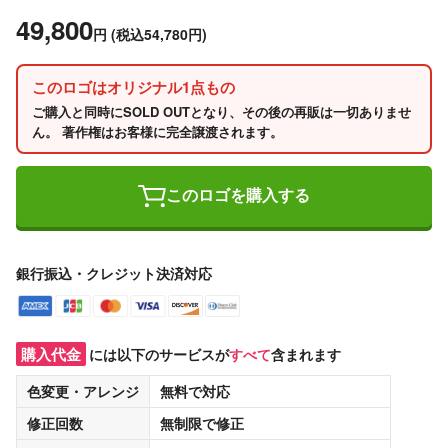
49,800
円
(税込54,780円)
このロゴはオリジナル1点もの
ご購入と同時にSOLD OUTとなり、その後の再販は一切ありませ
ん。 著作権はお客様に完全譲渡されます。
このロゴを購入する
銀行振込・クレジット決済対応
購入代金
には以下のサービスが
すべて
含まれます
色変更・アレンジ
無料
で対応
修正回数
無制限
で修正