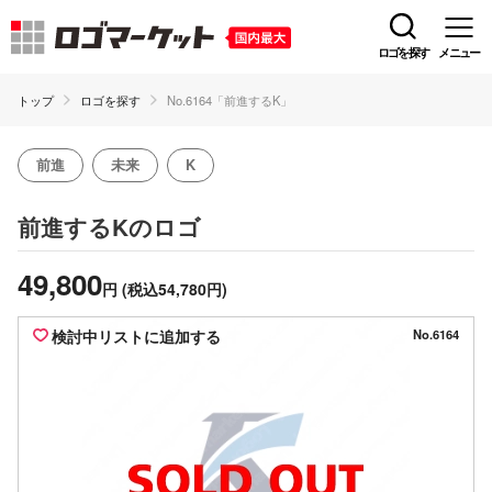
ロゴを探す
メニュー
トップ
ロゴを探す
No.6164「前進するK」
前進
未来
K
のロゴ
前進するK
49,800
円
(税込54,780円)
検討中リストに追加する
No.6164