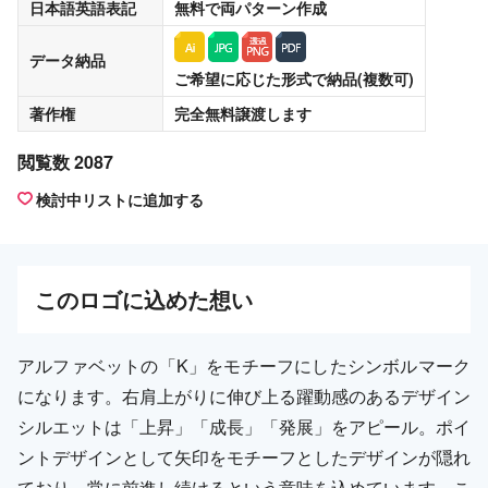
日本語英語表記
無料
で両パターン作成
データ納品
ご希望に応じた形式で納品(複数可)
著作権
完全無料譲渡
します
閲覧数 2087
検討中リストに追加する
この
ロゴ
に込めた想い
アルファベットの「K」をモチーフにしたシンボルマーク
になります。右肩上がりに伸び上る躍動感のあるデザイン
シルエットは「上昇」「成長」「発展」をアピール。ポイ
ントデザインとして矢印をモチーフとしたデザインが隠れ
ており、常に前進し続けるという意味を込めています。こ