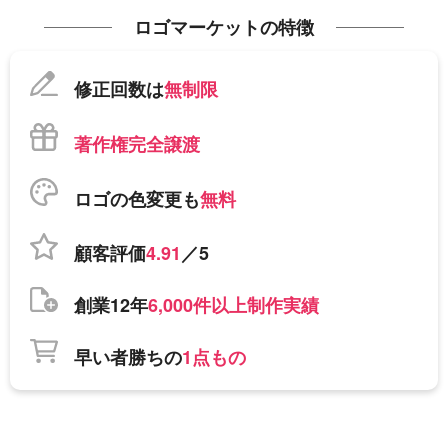
ロゴマーケットの特徴
修正回数は
無制限
著作権完全譲渡
ロゴの色変更も
無料
顧客評価
4.91
／5
創業12年
6,000件以上制作実績
早い者勝ちの
1点もの