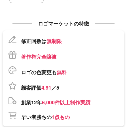
ロゴマーケットの特徴
修正回数は
無制限
著作権完全譲渡
ロゴの色変更も
無料
顧客評価
4.91
／5
創業12年
6,000件以上制作実績
早い者勝ちの
1点もの