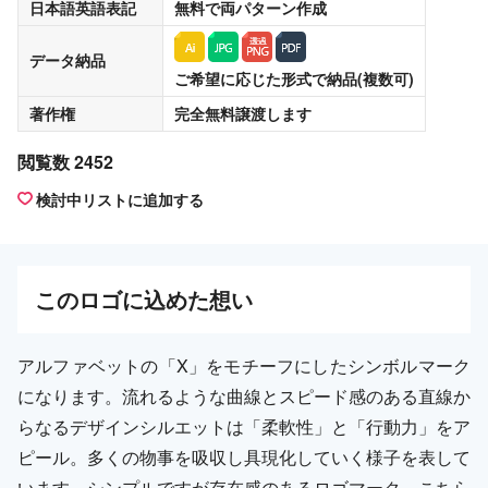
日本語英語表記
無料
で両パターン作成
データ納品
ご希望に応じた形式で納品(複数可)
著作権
完全無料譲渡
します
閲覧数 2452
検討中リストに追加する
この
ロゴ
に込めた想い
アルファベットの「X」をモチーフにしたシンボルマーク
になります。流れるような曲線とスピード感のある直線か
らなるデザインシルエットは「柔軟性」と「行動力」をア
ピール。多くの物事を吸収し具現化していく様子を表して
います。シンプルですが存在感のあるロゴマーク。こちら