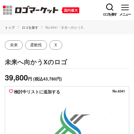
ロゴを探す
メニュー
トップ
ロゴを探す
No.6341「未来へ向かうX」
未来
柔軟性
X
のロゴ
未来へ向かうX
39,800
円
(税込43,780円)
検討中リストに追加する
No.6341