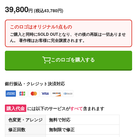
39,800
円
(税込43,780円)
このロゴはオリジナル1点もの
ご購入と同時にSOLD OUTとなり、その後の再販は一切ありませ
ん。 著作権はお客様に完全譲渡されます。
このロゴを購入する
銀行振込・クレジット決済対応
購入代金
には以下のサービスが
すべて
含まれます
色変更・アレンジ
無料
で対応
修正回数
無制限
で修正