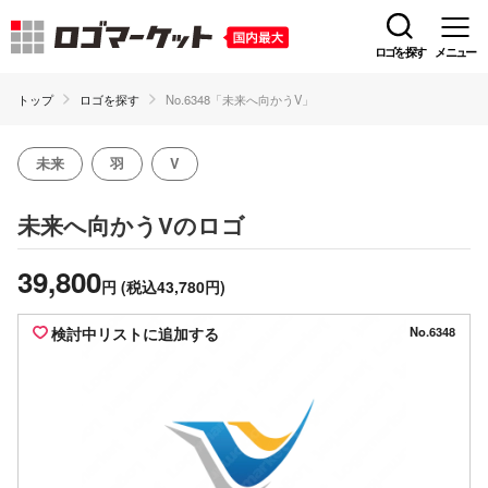
ロゴを探す
メニュー
トップ
ロゴを探す
No.6348「未来へ向かうV」
未来
羽
V
のロゴ
未来へ向かうV
39,800
円
(税込43,780円)
検討中リストに追加する
No.6348