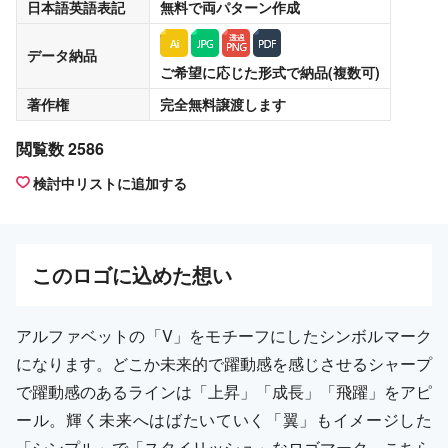
日本語英語表記
無料
で両パターン作成
データ納品
ご希望に応じた形式で納品(複数可)
著作権
完全無料譲渡
します
閲覧数 2586
検討中リストに追加する
この
ロゴ
に込めた想い
アルファベットの「V」をモチーフにしたシンボルマーク
になります。どこか未来的で躍動感を感じさせるシャープ
で躍動感のあるラインは「上昇」「成長」「飛躍」をアピ
ール。輝く未来へはばたいていく「翼」もイメージした
「シンプル」で「スタイリッシュ」なロゴマーク。こちら