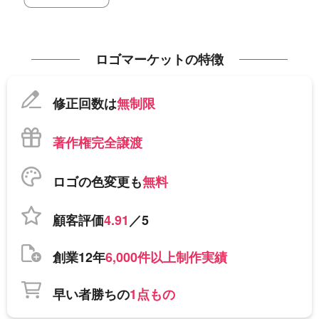
ロゴマーケットの特徴
修正回数は
無制限
著作権完全譲渡
ロゴの色変更も
無料
顧客評価
4.91
／5
創業12年
6,000件以上制作実績
早い者勝ちの
1点もの