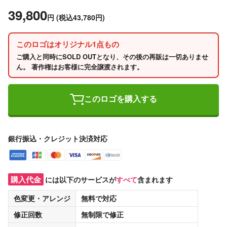
39,800
円
(税込43,780円)
このロゴはオリジナル1点もの
ご購入と同時にSOLD OUTとなり、その後の再販は一切ありませ
ん。 著作権はお客様に完全譲渡されます。
このロゴを購入する
銀行振込・クレジット決済対応
購入代金
には以下のサービスが
すべて
含まれます
色変更・アレンジ
無料
で対応
修正回数
無制限
で修正