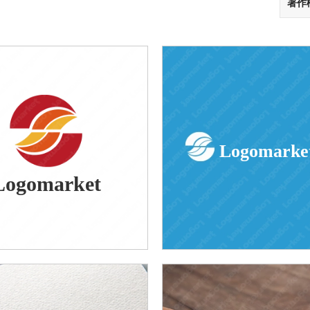
著作
Logomarke
Logomarket