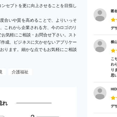
したいコンセプトを更に向上させることを目指し
匿
度合いや質を高めることで、よりいっそ
、これから企業される方、今のロゴのリ
デ
RYまでお気軽にご相談・お問合せ下さい。スト
ゴ作成、ビジネスに欠かせないアプリケー
横
おります。細かな点でもお気軽にご相談
こ
わ
り
境
介護福祉
思
HID
流れ
デ