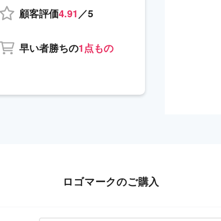
顧客評価
4.91
／5
早い者勝ちの
1点もの
ロゴマークのご購入