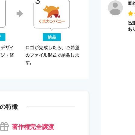
匿
迅
あ
の特徴
著作権完全譲渡