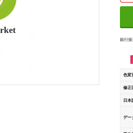
rket
銀行振
色変
修正
日本
デー