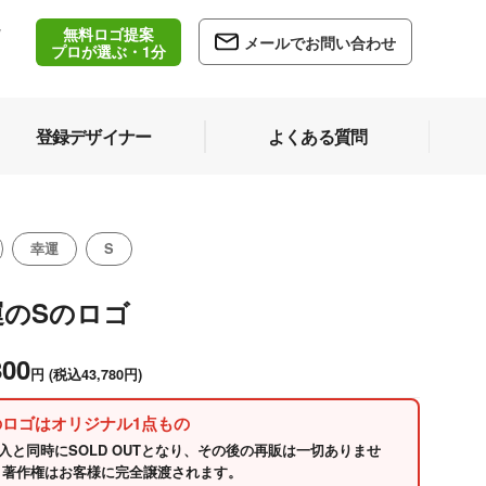
無料ロゴ提案
/
メールでお問い合わせ
5
プロが選ぶ・1分
登録デザイナー
よくある質問
幸運
S
運のSのロゴ
800
円
(税込43,780円)
のロゴはオリジナル1点もの
入と同時にSOLD OUTとなり、その後の再販は一切ありませ
 著作権はお客様に完全譲渡されます。