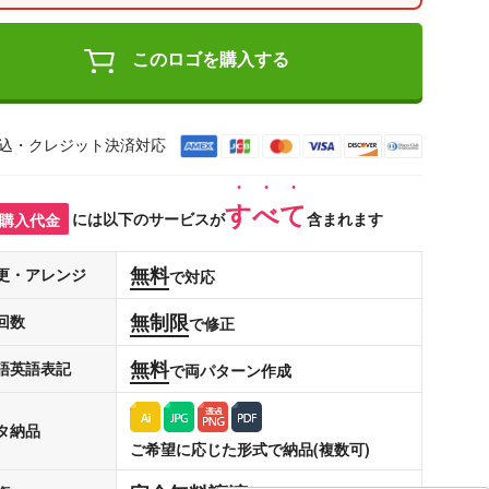
このロゴを購入する
込・クレジット決済対応
すべて
購入代金
には以下のサービスが
含まれます
無料
更・アレンジ
で対応
無制限
回数
で修正
無料
語英語表記
で両パターン作成
タ納品
ご希望に応じた形式で納品(複数可)