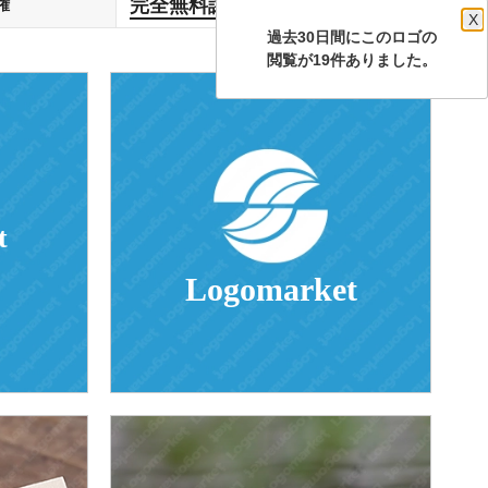
完全無料譲渡
権
します
X
過去30日間にこのロゴの
閲覧が19件ありました。
t
Logomarket