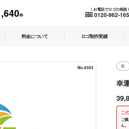
1,640
お電話でロゴの相談
\
0120-962-16
件
料金について
ロゴ制作実績
虹
No.6353
幸
39,
こ
ご購
ん。