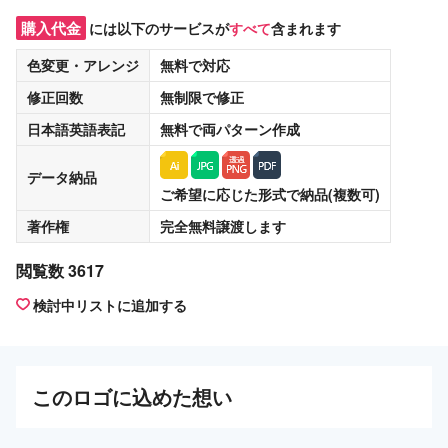
購入代金
には以下のサービスが
すべて
含まれます
色変更・アレンジ
無料
で対応
修正回数
無制限
で修正
日本語英語表記
無料
で両パターン作成
データ納品
ご希望に応じた形式で納品(複数可)
著作権
完全無料譲渡
します
閲覧数 3617
検討中リストに追加する
この
ロゴ
に込めた想い