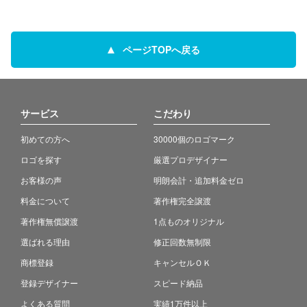
ページTOPへ戻る
サービス
こだわり
初めての方へ
30000個のロゴマーク
ロゴを探す
厳選プロデザイナー
お客様の声
明朗会計・追加料金ゼロ
料金について
著作権完全譲渡
著作権無償譲渡
1点ものオリジナル
選ばれる理由
修正回数無制限
商標登録
キャンセルＯＫ
登録デザイナー
スピード納品
よくある質問
実績1万件以上