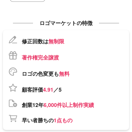
ロゴマーケットの特徴
修正回数は
無制限
著作権完全譲渡
ロゴの色変更も
無料
顧客評価
4.91
／5
創業12年
6,000件以上制作実績
早い者勝ちの
1点もの