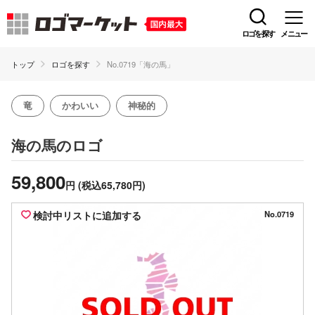
ロゴを探す
メニュー
トップ
ロゴを探す
No.0719「海の馬」
竜
かわいい
神秘的
のロゴ
海の馬
59,800
円
(税込65,780円)
検討中リストに追加する
No.0719