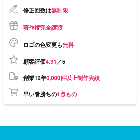
修正回数は
無制限
著作権完全譲渡
ロゴの色変更も
無料
顧客評価
4.91
／5
創業12年
6,000件以上制作実績
早い者勝ちの
1点もの