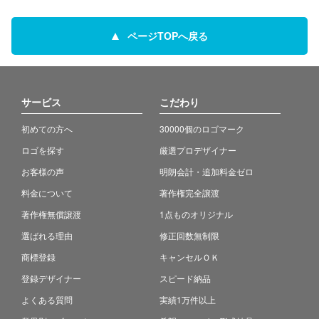
ページTOPへ戻る
サービス
こだわり
初めての方へ
30000個のロゴマーク
ロゴを探す
厳選プロデザイナー
お客様の声
明朗会計・追加料金ゼロ
料金について
著作権完全譲渡
著作権無償譲渡
1点ものオリジナル
選ばれる理由
修正回数無制限
商標登録
キャンセルＯＫ
登録デザイナー
スピード納品
よくある質問
実績1万件以上