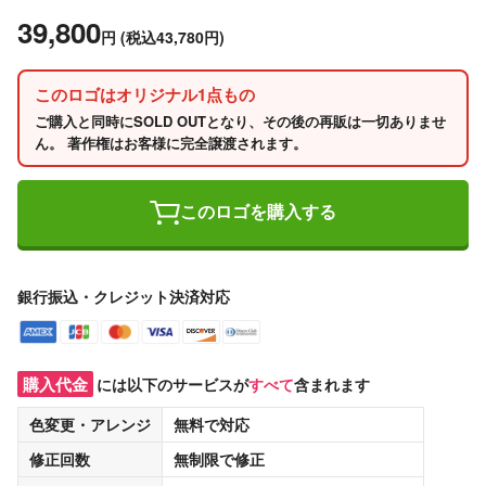
39,800
円
(税込43,780円)
このロゴはオリジナル1点もの
ご購入と同時にSOLD OUTとなり、その後の再販は一切ありませ
ん。 著作権はお客様に完全譲渡されます。
このロゴを購入する
銀行振込・クレジット決済対応
購入代金
には以下のサービスが
すべて
含まれます
色変更・アレンジ
無料
で対応
修正回数
無制限
で修正