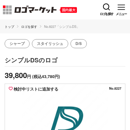
ロゴを探す
メニュー
トップ
ロゴを探す
No.8227「シンプルDS」
シャープ
スタイリッシュ
D/S
のロゴ
シンプルDS
39,800
円
(税込43,780円)
検討中リストに追加する
No.8227