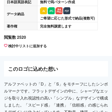
日本語英語表記
無料
で両パターン作成
データ納品
ご希望に応じた形式で納品(複数可)
著作権
完全無料譲渡
します
閲覧数 2520
検討中リストに追加する
この
ロゴ
に込めた想い
アルファベットの「D」と「S」をモチーフにしたシンボ
ルマークです。フラットデザインの中に、シャープなエッ
ジを取り入れ視認性の高い「シンプル」なデザインで構成
しました。「スピード感」「連携」「信頼感」の感じられ
るデザインに仕上がっています。不動産、建築、ベンチャ