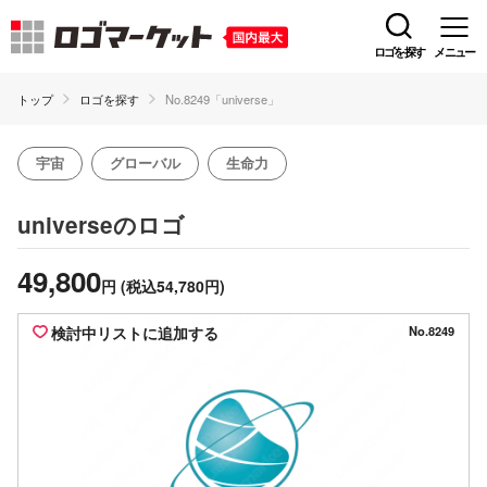
ロゴを探す
メニュー
トップ
ロゴを探す
No.8249「universe」
宇宙
グローバル
生命力
のロゴ
universe
49,800
円
(税込54,780円)
検討中リストに追加する
No.8249