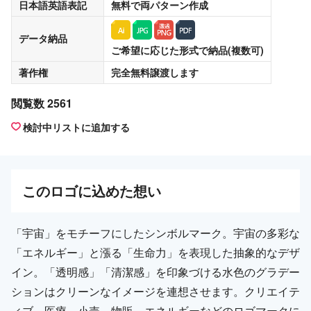
日本語英語表記
無料
で両パターン作成
データ納品
ご希望に応じた形式で納品(複数可)
著作権
完全無料譲渡
します
閲覧数 2561
検討中リストに追加する
この
ロゴ
に込めた想い
「宇宙」をモチーフにしたシンボルマーク。宇宙の多彩な
「エネルギー」と漲る「生命力」を表現した抽象的なデザ
イン。「透明感」「清潔感」を印象づける水色のグラデー
ションはクリーンなイメージを連想させます。クリエイテ
ィブ、医療、小売、物販、エネルギーなどのロゴマークに