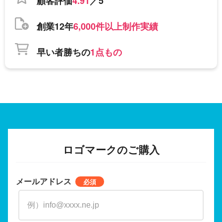
顧客評価
4.91
／5
創業12年
6,000件以上制作実績
早い者勝ちの
1点もの
ロゴマークのご購入
メールアドレス