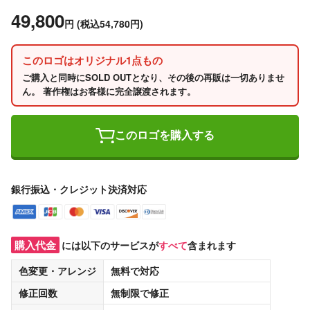
49,800
円
(税込54,780円)
このロゴはオリジナル1点もの
ご購入と同時にSOLD OUTとなり、その後の再販は一切ありませ
ん。 著作権はお客様に完全譲渡されます。
このロゴを購入する
銀行振込・クレジット決済対応
購入代金
には以下のサービスが
すべて
含まれます
色変更・アレンジ
無料
で対応
修正回数
無制限
で修正