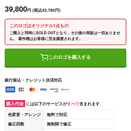
39,800
円
(税込43,780円)
このロゴはオリジナル1点もの
ご購入と同時にSOLD OUTとなり、その後の再販は一切ありませ
ん。 著作権はお客様に完全譲渡されます。
このロゴを購入する
銀行振込・クレジット決済対応
購入代金
には以下のサービスが
すべて
含まれます
色変更・アレンジ
無料
で対応
修正回数
無制限
で修正