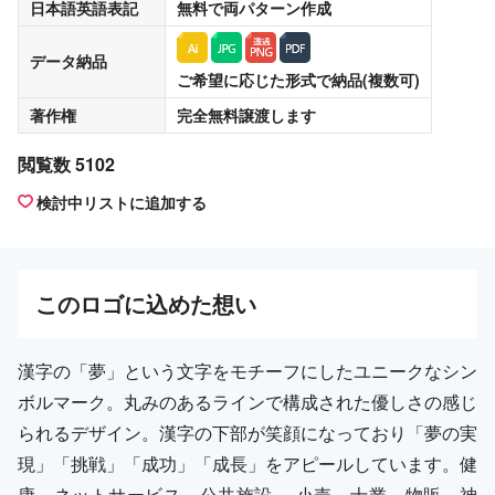
日本語英語表記
無料
で両パターン作成
データ納品
ご希望に応じた形式で納品(複数可)
著作権
完全無料譲渡
します
閲覧数 5102
検討中リストに追加する
この
ロゴ
に込めた想い
漢字の「夢」という文字をモチーフにしたユニークなシン
ボルマーク。丸みのあるラインで構成された優しさの感じ
られるデザイン。漢字の下部が笑顔になっており「夢の実
現」「挑戦」「成功」「成長」をアピールしています。健
康、ネットサービス、公共施設 、小売、士業、物販、神