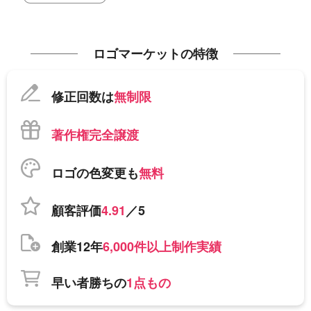
ロゴマーケットの特徴
修正回数は
無制限
著作権完全譲渡
ロゴの色変更も
無料
顧客評価
4.91
／5
創業12年
6,000件以上制作実績
早い者勝ちの
1点もの