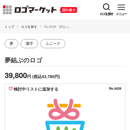
ロゴを探す
メニュー
トップ
ロゴを探す
No.8428「夢結ぶ」
夢
漢字
ユニーク
のロゴ
夢結ぶ
39,800
円
(税込43,780円)
検討中リストに追加する
No.8428