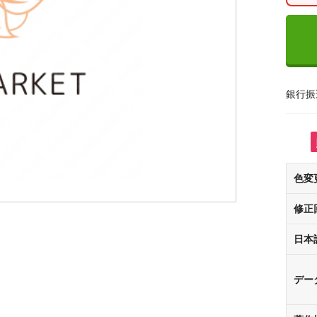
銀行振
色変
修正
日本
デー