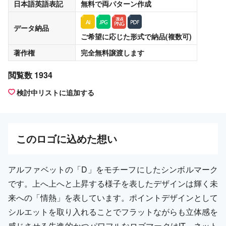
日本語英語表記
無料
で両パターン作成
データ納品
ご希望に応じた形式で納品(複数可)
著作権
完全無料譲渡
します
閲覧数 1934
検討中リストに追加する
この
ロゴ
に込めた想い
アルファベットの「D」をモチーフにしたシンボルマーク
です。上へ上へと上昇する様子を表したデザインは輝く未
来への「情熱」を表しています。ポイントデザインとして
シルエットを取り入れることでフラットながらも立体感を
感じさせる先進的かつパワフルなロゴマークはIT、ネット