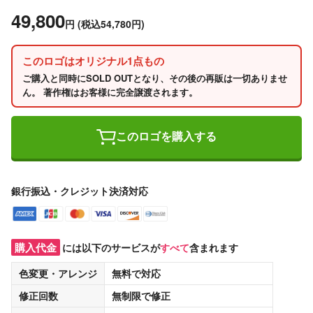
49,800
円
(税込54,780円)
このロゴはオリジナル1点もの
ご購入と同時にSOLD OUTとなり、その後の再販は一切ありませ
ん。 著作権はお客様に完全譲渡されます。
このロゴを購入する
銀行振込・クレジット決済対応
購入代金
には以下のサービスが
すべて
含まれます
色変更・アレンジ
無料
で対応
修正回数
無制限
で修正