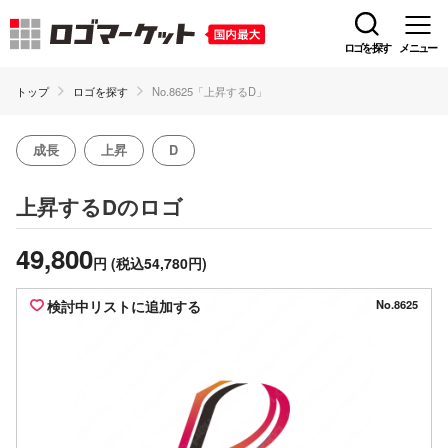
ロゴを探す
メニュー
トップ
ロゴを探す
No.8625「上昇するD」
成長
上昇
D
のロゴ
上昇するD
49,800
円
(税込54,780円)
検討中リストに追加する
No.8625