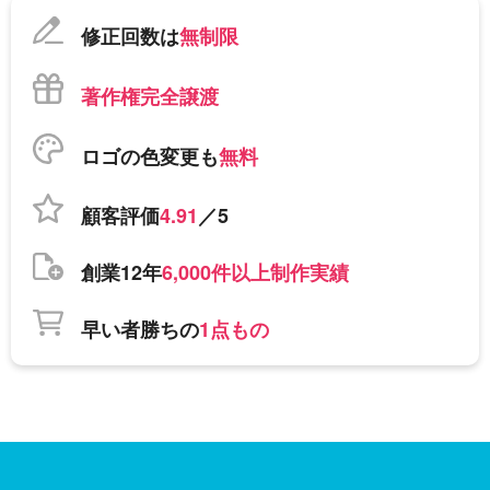
修正回数は
無制限
著作権完全譲渡
ロゴの色変更も
無料
顧客評価
4.91
／5
創業12年
6,000件以上制作実績
早い者勝ちの
1点もの