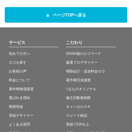
ページTOPへ戻る
サービス
こだわり
初めての方へ
30000個のロゴマーク
ロゴを探す
厳選プロデザイナー
お客様の声
明朗会計・追加料金ゼロ
料金について
著作権完全譲渡
著作権無償譲渡
1点ものオリジナル
選ばれる理由
修正回数無制限
商標登録
キャンセルＯＫ
登録デザイナー
スピード納品
よくある質問
実績1万件以上