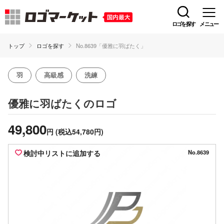
ロゴを探す
メニュー
トップ
ロゴを探す
No.8639「優雅に羽ばたく」
羽
高級感
洗練
のロゴ
優雅に羽ばたく
49,800
円
(税込54,780円)
検討中リストに追加する
No.8639