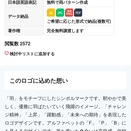
日本語英語表記
無料
で両パターン作成
データ納品
ご希望に応じた形式で納品(複数可)
著作権
完全無料譲渡
します
閲覧数 2572
検討中リストに追加する
この
ロゴ
に込めた想い
「羽」をモチーフにしたシンボルマークです。靭やかで美
しく、優雅に羽ばたいていく飛躍のイメージ。「チャレン
ジ精神」「上昇」「躍動感」「未来への期待」を表現した
ロゴデザインです。アルファベットの「F」「P」「B」に
も見えるデザインです。落ち着いた色合いは高級感、信頼