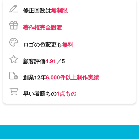
修正回数は
無制限
著作権完全譲渡
ロゴの色変更も
無料
顧客評価
4.91
／5
創業12年
6,000件以上制作実績
早い者勝ちの
1点もの