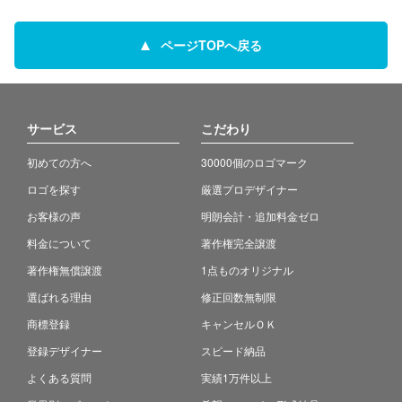
ページTOPへ戻る
サービス
こだわり
初めての方へ
30000個のロゴマーク
ロゴを探す
厳選プロデザイナー
お客様の声
明朗会計・追加料金ゼロ
料金について
著作権完全譲渡
著作権無償譲渡
1点ものオリジナル
選ばれる理由
修正回数無制限
商標登録
キャンセルＯＫ
登録デザイナー
スピード納品
よくある質問
実績1万件以上