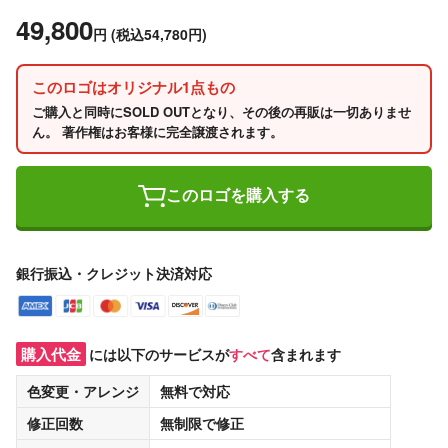
49,800
円
(税込54,780円)
このロゴはオリジナル1点もの
ご購入と同時にSOLD OUTとなり、その後の再販は一切ありませ
ん。 著作権はお客様に完全譲渡されます。
このロゴを購入する
銀行振込・クレジット決済対応
購入代金
には以下のサービスが
すべて
含まれます
色変更・アレンジ
無料
で対応
修正回数
無制限
で修正