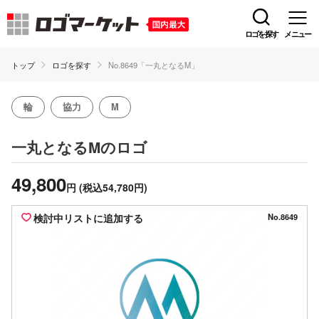
ロゴを探す
メニュー
トップ
ロゴを探す
No.8649「一丸となるM」
輪
協力
M
のロゴ
一丸となるM
49,800
円
(税込54,780円)
検討中リストに追加する
No.8649