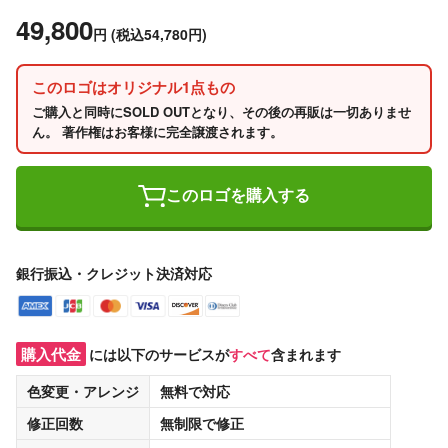
49,800
円
(税込54,780円)
このロゴはオリジナル1点もの
ご購入と同時にSOLD OUTとなり、その後の再販は一切ありませ
ん。 著作権はお客様に完全譲渡されます。
このロゴを購入する
銀行振込・クレジット決済対応
購入代金
には以下のサービスが
すべて
含まれます
色変更・アレンジ
無料
で対応
修正回数
無制限
で修正