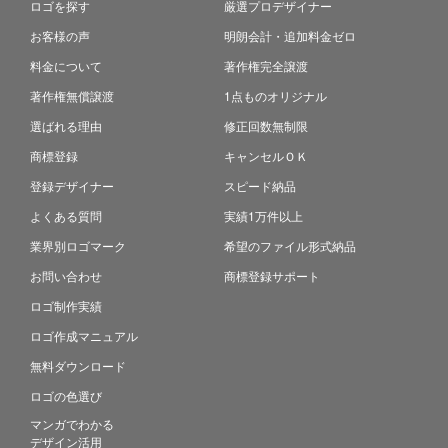
ロゴを探す
厳選プロデザイナー
お客様の声
明朗会計・追加料金ゼロ
料金について
著作権完全譲渡
著作権無償譲渡
1点ものオリジナル
選ばれる理由
修正回数無制限
商標登録
キャンセルＯＫ
登録デザイナー
スピード納品
よくある質問
実績1万件以上
業界別ロゴマーク
希望のファイル形式納品
お問い合わせ
商標登録サポート
ロゴ制作実績
ロゴ作成マニュアル
無料ダウンロード
ロゴの色選び
マンガでわかる
デザイン活用