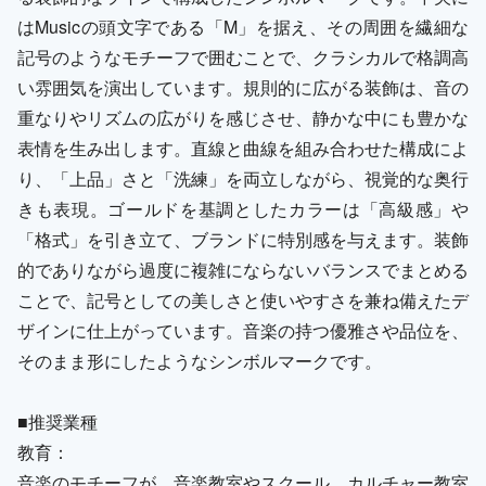
はMusicの頭文字である「M」を据え、その周囲を繊細な
記号のようなモチーフで囲むことで、クラシカルで格調高
い雰囲気を演出しています。規則的に広がる装飾は、音の
重なりやリズムの広がりを感じさせ、静かな中にも豊かな
表情を生み出します。直線と曲線を組み合わせた構成によ
り、「上品」さと「洗練」を両立しながら、視覚的な奥行
きも表現。ゴールドを基調としたカラーは「高級感」や
「格式」を引き立て、ブランドに特別感を与えます。装飾
的でありながら過度に複雑にならないバランスでまとめる
ことで、記号としての美しさと使いやすさを兼ね備えたデ
ザインに仕上がっています。音楽の持つ優雅さや品位を、
そのまま形にしたようなシンボルマークです。
■推奨業種
教育：
音楽のモチーフが、音楽教室やスクール、カルチャー教室