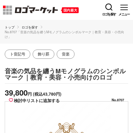
ロゴを探す
メニュー
トップ
ロゴを探す
No.8707「音楽の気品を纏うMモノグラムのシンボルマーク｜教育・美容・小売向
け」
ト音記号
飾り罫
音楽
音楽の気品を纏うMモノグラムのシンボル
のロゴ
マーク｜教育・美容・小売向け
39,800
円
(税込43,780円)
検討中リストに追加する
No.8707