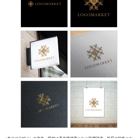
※本ロゴデザインの盗作・模倣は著作権侵害となり賠償請求・処罰の対象とな