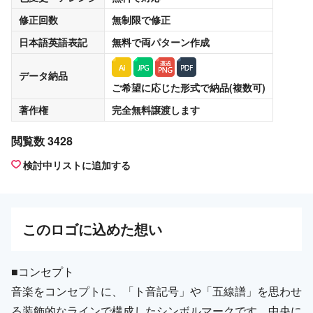
修正回数
無制限
で修正
日本語英語表記
無料
で両パターン作成
データ納品
ご希望に応じた形式で納品(複数可)
著作権
完全無料譲渡
します
閲覧数 3428
検討中リストに追加する
この
ロゴ
に込めた想い
■コンセプト
音楽をコンセプトに、「ト音記号」や「五線譜」を思わせ
る装飾的なラインで構成したシンボルマークです。中央に