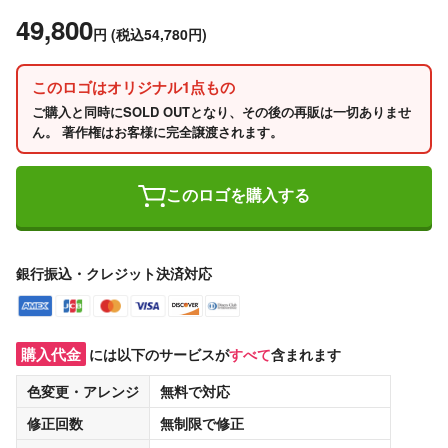
49,800
円
(税込54,780円)
このロゴはオリジナル1点もの
ご購入と同時にSOLD OUTとなり、その後の再販は一切ありませ
ん。 著作権はお客様に完全譲渡されます。
このロゴを購入する
銀行振込・クレジット決済対応
購入代金
には以下のサービスが
すべて
含まれます
色変更・アレンジ
無料
で対応
修正回数
無制限
で修正