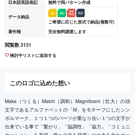
日本語英語表記
無料
で両パターン作成
データ納品
ご希望に応じた形式で納品(複数可)
著作権
完全無料譲渡
します
閲覧数 3131
検討中リストに追加する
この
ロゴ
に込めた想い
Make（つくる）Match（調和）Magnificent（壮大）の頭
文字であるアルファベットの「M」をモチーフにしたシン
ボルマーク。１つ１つのパーツが重なり合い１つの文字が
出来ている事で「繋がり」「協調性」「協力」「コミュニ
ケーション」を表現。個々の力を発揮しつつ力を合わせ一