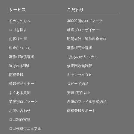
サービス
こだわり
初めての方へ
30000個のロゴマーク
ロゴを探す
厳選プロデザイナー
お客様の声
明朗会計・追加料金ゼロ
料金について
著作権完全譲渡
著作権無償譲渡
1点ものオリジナル
選ばれる理由
修正回数無制限
商標登録
キャンセルＯＫ
登録デザイナー
スピード納品
よくある質問
実績1万件以上
業界別ロゴマーク
希望のファイル形式納品
お問い合わせ
商標登録サポート
ロゴ制作実績
ロゴ作成マニュアル