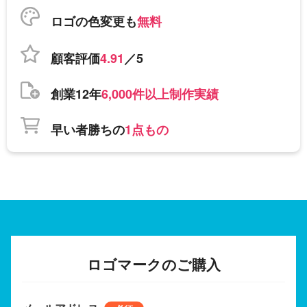
ロゴの色変更も
無料
顧客評価
4.91
／5
創業12年
6,000件以上制作実績
早い者勝ちの
1点もの
ロゴマークのご購入