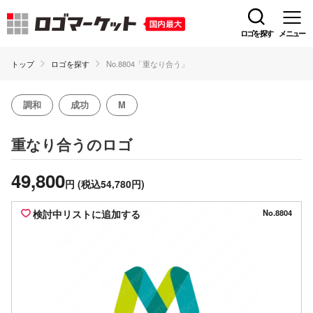
ロゴを探す
メニュー
トップ
ロゴを探す
No.8804「重なり合う」
調和
成功
M
のロゴ
重なり合う
49,800
円
(税込54,780円)
検討中リストに追加する
No.8804