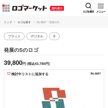
ロゴを探す
メニュー
トップ
ロゴを探す
No.8857「発展のS」
フラット
デジタル
S
のロゴ
発展のS
39,800
円
(税込43,780円)
検討中リストに追加する
No.8857