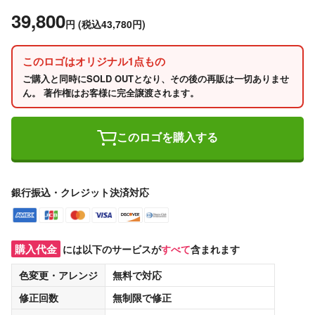
39,800
円
(税込43,780円)
このロゴはオリジナル1点もの
ご購入と同時にSOLD OUTとなり、その後の再販は一切ありませ
ん。 著作権はお客様に完全譲渡されます。
このロゴを購入する
銀行振込・クレジット決済対応
購入代金
には以下のサービスが
すべて
含まれます
色変更・アレンジ
無料
で対応
修正回数
無制限
で修正