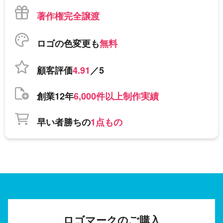
著作権完全譲渡
ロゴの色変更も
無料
顧客評価
4.91
／5
創業12年
6,000件以上制作実績
早い者勝ちの
1点もの
ロゴマークのご購入