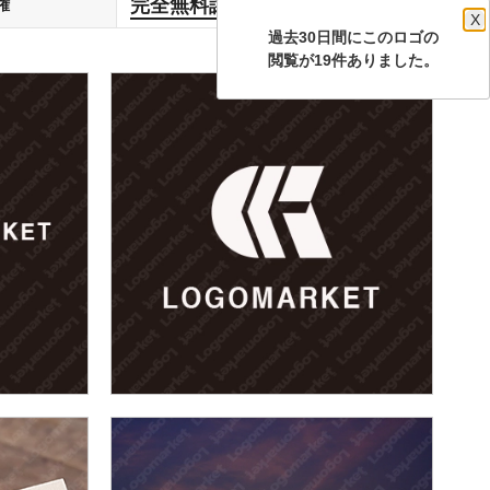
完全無料譲渡
権
します
X
過去30日間にこのロゴの
閲覧が19件ありました。