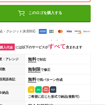
このロゴを購入する
込・クレジット決済対応
すべて
購入代金
には以下のサービスが
含まれます
無料
更・アレンジ
で対応
無制限
回数
で修正
無料
語英語表記
で両パターン作成
タ納品
ご希望に応じた形式で納品(複数可)