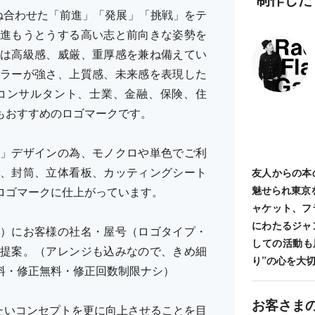
ね合わせた「前進」「発展」「挑戦」をテ
進もうとうする高い志と前向きな姿勢を
は高級感、威厳、重厚感を兼ね備えてい
ラーが強さ、上質感、未来感を表現した
コンサルタント、士業、金融、保険、住
もおすすめのロゴマークです。
」デザインの為、モノクロや単色でご利
、封筒、立体看板、カッティングシート
友人からの本
魅せられ東京
ロゴマークに仕上がっています。
ャケット、フ
にわたるジャ
）にお客様の社名・屋号（ロゴタイプ・
しての活動も
提案。（アレンジも込みなので、きめ細
り”の心を大
料・修正無料・修正回数制限ナシ）
お客さま
ち出したいコンセプトを更に向上させることを目