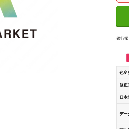
銀行振
色変
修正
日本
デー