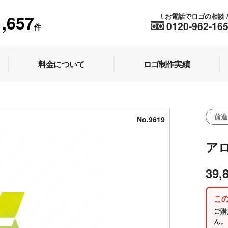
1,657
お電話でロゴの相談
\
0120-962-16
件
料金について
ロゴ制作実績
前進
No.9619
ア
39,
こ
ご購
ん。