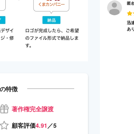
匿
迅
あ
の特徴
著作権完全譲渡
顧客評価
4.91
／5