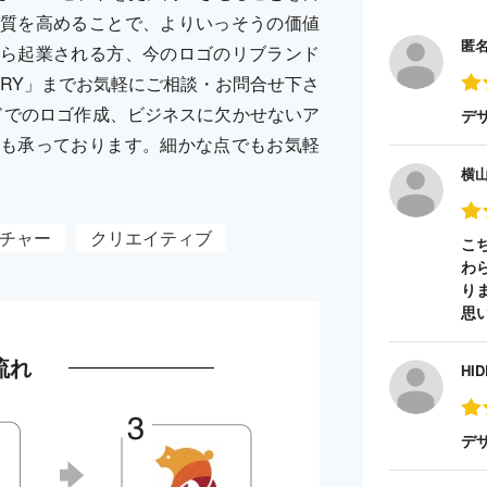
質を高めることで、よりいっそうの価値
匿
ら起業される方、今のロゴのリブランド
LLERY」までお気軽にご相談・お問合せ下さ
ドでのロゴ作成、ビジネスに欠かせないア
デ
も承っております。細かな点でもお気軽
横
チャー
クリエイティブ
こ
わ
り
思
流れ
HID
デ