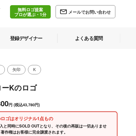
無料ロゴ提案
/
メールでお問い合わせ
5
プロが選ぶ・1分
登録デザイナー
よくある質問
矢印
K
ローKのロゴ
800
円
(税込43,780円)
のロゴはオリジナル1点もの
入と同時にSOLD OUTとなり、その後の再販は一切ありませ
 著作権はお客様に完全譲渡されます。