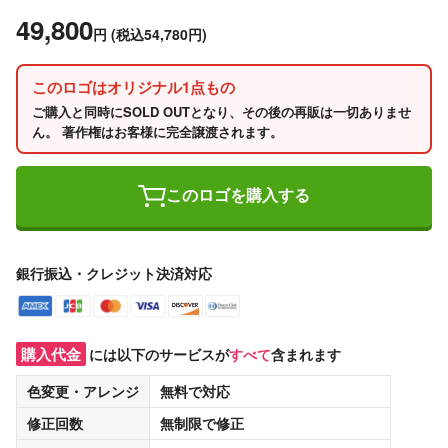
49,800
円
(税込54,780円)
このロゴはオリジナル1点もの
ご購入と同時にSOLD OUTとなり、その後の再販は一切ありませ
ん。 著作権はお客様に完全譲渡されます。
このロゴを購入する
銀行振込・クレジット決済対応
購入代金
には以下のサービスが
すべて
含まれます
色変更・アレンジ
無料
で対応
修正回数
無制限
で修正