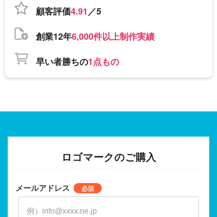
顧客評価
4.91
／5
創業12年
6,000件以上制作実績
早い者勝ちの
1点もの
ロゴマークのご購入
メールアドレス