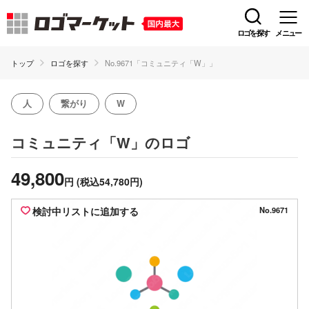
ロゴを探す
メニュー
トップ
ロゴを探す
No.9671「コミュニティ「W」」
人
繋がり
W
のロゴ
コミュニティ「W」
49,800
円
(税込54,780円)
検討中リストに追加する
No.9671