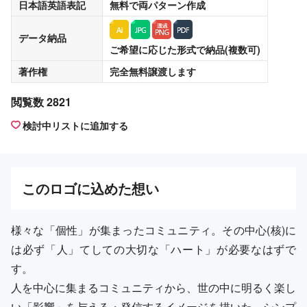
日本語英語表記
無料
で両パターン作成
データ納品
ご希望に応じた形式で納品(複数可)
著作権
完全無料譲渡
します
閲覧数 2821
検討中リストに追加する
この
ロゴ
に込めた想い
様々な「個性」が集まったコミュニティ。その中心(核)に
は必ず「人」てしての大切な「ハート」が必要なはずで
す。
人を中心に集まるコミュニティから、世の中に明るく楽し
い「影響」を与える・発信するイメージを描いた、シンプ