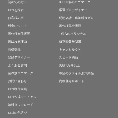
初めての方へ
30000個のロゴマーク
ロゴを探す
厳選プロデザイナー
お客様の声
明朗会計・追加料金ゼロ
料金について
著作権完全譲渡
著作権無償譲渡
1点ものオリジナル
選ばれる理由
修正回数無制限
商標登録
キャンセルＯＫ
登録デザイナー
スピード納品
よくある質問
実績1万件以上
業界別ロゴマーク
希望のファイル形式納品
お問い合わせ
商標登録サポート
ロゴ制作実績
ロゴ作成マニュアル
無料ダウンロード
ロゴの色選び