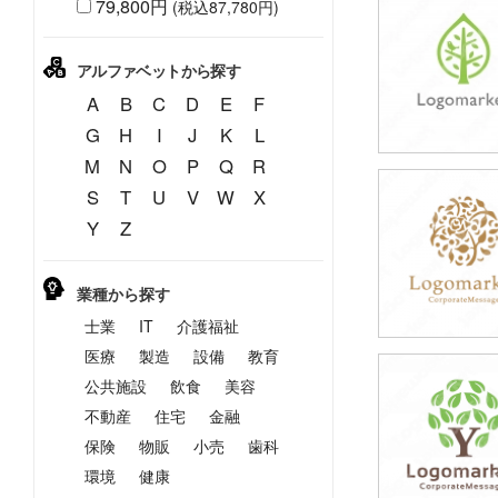
79,800円
(税込87,780円)
49,800円
(税込54,780円
アルファベットから探す
A
B
C
D
E
F
G
H
I
J
K
L
M
N
O
P
Q
R
S
T
U
V
W
X
49,800円
Y
Z
(税込54,780円
業種から探す
士業
IT
介護福祉
医療
製造
設備
教育
公共施設
飲食
美容
49,800円
(税込54,780円
不動産
住宅
金融
保険
物販
小売
歯科
環境
健康