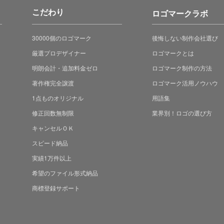
こだわり
ロゴマークラボ
30000個のロゴマーク
後悔しない制作会社選び
厳選プロデザイナー
ロゴマークとは
明朗会計・追加料金ゼロ
ロゴマーク制作の方法
著作権完全譲渡
ロゴマーク活用ノウハウ
1点ものオリジナル
用語集
修正回数無制限
業界別！ロゴの選び方
キャンセルＯＫ
スピード納品
実績1万件以上
希望のファイル形式納品
商標登録サポート