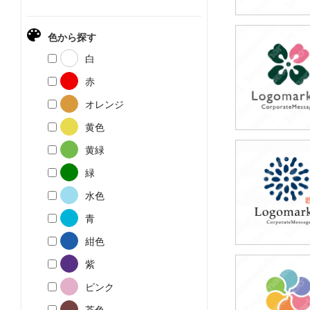
色から探す
49,800円
白
(税込54,780円
赤
オレンジ
黄色
黄緑
49,800円
緑
(税込54,780円
水色
青
紺色
紫
49,800円
ピンク
(税込54,780円
茶色