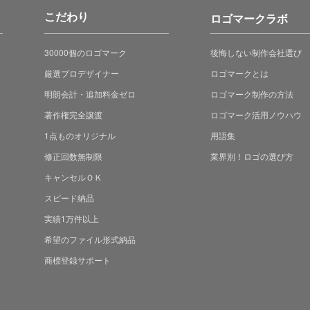
こだわり
ロゴマークラボ
30000個のロゴマーク
後悔しない制作会社選び
厳選プロデザイナー
ロゴマークとは
明朗会計・追加料金ゼロ
ロゴマーク制作の方法
著作権完全譲渡
ロゴマーク活用ノウハウ
1点ものオリジナル
用語集
修正回数無制限
業界別！ロゴの選び方
キャンセルＯＫ
スピード納品
実績1万件以上
希望のファイル形式納品
商標登録サポート