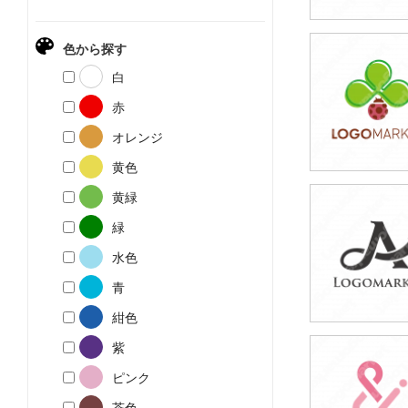
色から探す
49,800円
白
(税込54,780円
赤
オレンジ
黄色
黄緑
49,800円
緑
(税込54,780円
水色
青
紺色
紫
49,800円
ピンク
(税込54,780円
茶色