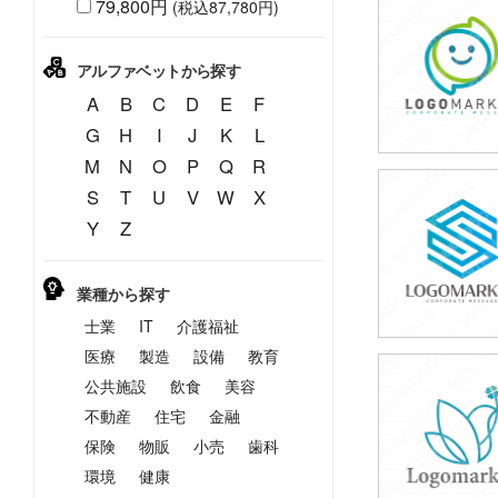
79,800円
(税込87,780円)
49,800円
(税込54,780円
アルファベットから探す
A
B
C
D
E
F
G
H
I
J
K
L
M
N
O
P
Q
R
S
T
U
V
W
X
49,800円
Y
Z
(税込54,780円
業種から探す
士業
IT
介護福祉
医療
製造
設備
教育
公共施設
飲食
美容
49,800円
(税込54,780円
不動産
住宅
金融
保険
物販
小売
歯科
環境
健康