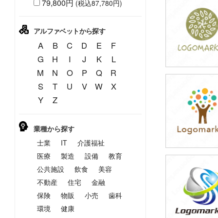
79,800円
(税込87,780円)
39,800円
(税込43,780円
アルファベットから探す
A
B
C
D
E
F
G
H
I
J
K
L
M
N
O
P
Q
R
S
T
U
V
W
X
39,800円
Y
Z
(税込43,780円
業種から探す
士業
IT
介護福祉
医療
製造
設備
教育
公共施設
飲食
美容
39,800円
(税込43,780円
不動産
住宅
金融
保険
物販
小売
歯科
環境
健康