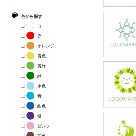
色から探す
59,800円
白
(税込65,780円
赤
オレンジ
黄色
黄緑
39,800円
緑
(税込43,780円
水色
青
紺色
紫
39,800円
ピンク
(税込43,780円
茶色