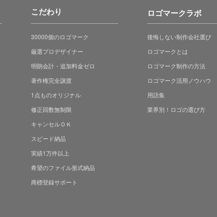
こだわり
ロゴマークラボ
30000個のロゴマーク
後悔しない制作会社選び
厳選プロデザイナー
ロゴマークとは
明朗会計・追加料金ゼロ
ロゴマーク制作の方法
著作権完全譲渡
ロゴマーク活用ノウハウ
1点ものオリジナル
用語集
修正回数無制限
業界別！ロゴの選び方
キャンセルＯＫ
スピード納品
実績1万件以上
希望のファイル形式納品
商標登録サポート