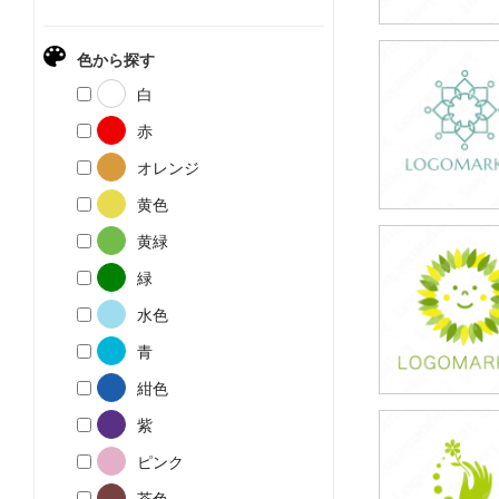
色から探す
59,800円
白
(税込65,780円
赤
オレンジ
黄色
黄緑
39,800円
緑
(税込43,780円
水色
青
紺色
紫
39,800円
ピンク
(税込43,780円
茶色