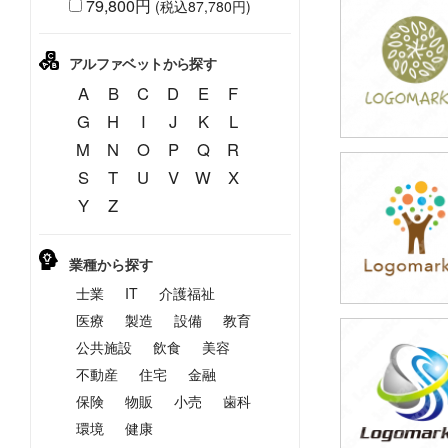
79,800円
(税込87,780円)
39,800円
(税込43,780円
アルファベットから探す
A
B
C
D
E
F
G
H
I
J
K
L
M
N
O
P
Q
R
S
T
U
V
W
X
39,800円
Y
Z
(税込43,780円
業種から探す
士業
IT
介護福祉
医療
製造
設備
教育
公共施設
飲食
美容
39,800円
(税込43,780円
不動産
住宅
金融
保険
物販
小売
歯科
環境
健康