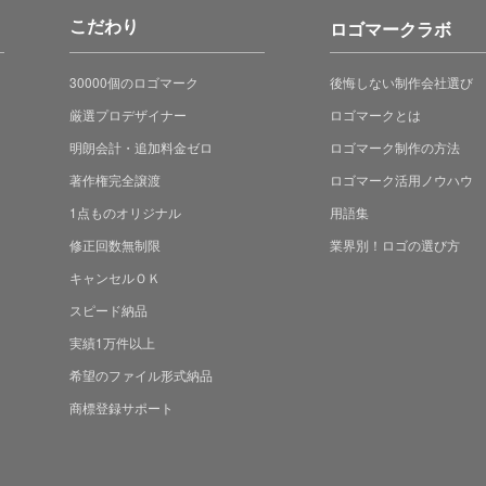
こだわり
ロゴマークラボ
30000個のロゴマーク
後悔しない制作会社選び
厳選プロデザイナー
ロゴマークとは
明朗会計・追加料金ゼロ
ロゴマーク制作の方法
著作権完全譲渡
ロゴマーク活用ノウハウ
1点ものオリジナル
用語集
修正回数無制限
業界別！ロゴの選び方
キャンセルＯＫ
スピード納品
実績1万件以上
希望のファイル形式納品
商標登録サポート