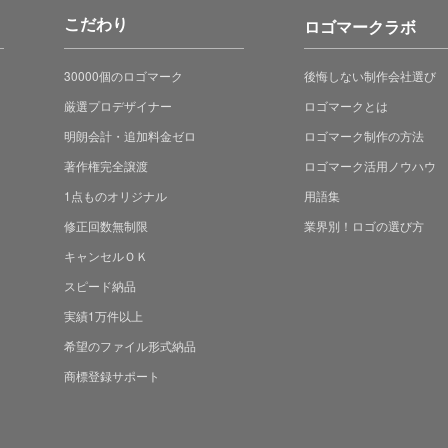
こだわり
ロゴマークラボ
30000個のロゴマーク
後悔しない制作会社選び
厳選プロデザイナー
ロゴマークとは
明朗会計・追加料金ゼロ
ロゴマーク制作の方法
著作権完全譲渡
ロゴマーク活用ノウハウ
1点ものオリジナル
用語集
修正回数無制限
業界別！ロゴの選び方
キャンセルＯＫ
スピード納品
実績1万件以上
希望のファイル形式納品
商標登録サポート