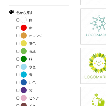
色から探す
59,800円
白
(税込65,780円
赤
オレンジ
黄色
黄緑
39,800円
緑
(税込43,780円
水色
青
紺色
紫
39,800円
ピンク
(税込43,780円
茶色