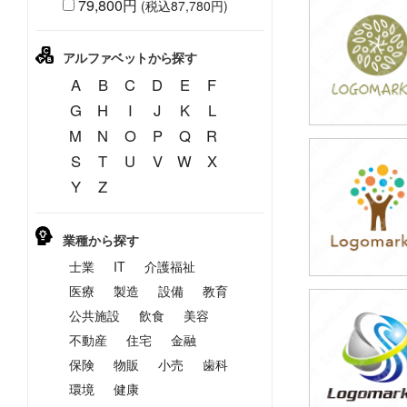
79,800円
(税込87,780円)
39,800円
(税込43,780円
アルファベットから探す
A
B
C
D
E
F
G
H
I
J
K
L
M
N
O
P
Q
R
S
T
U
V
W
X
39,800円
Y
Z
(税込43,780円
業種から探す
士業
IT
介護福祉
医療
製造
設備
教育
公共施設
飲食
美容
39,800円
(税込43,780円
不動産
住宅
金融
保険
物販
小売
歯科
環境
健康