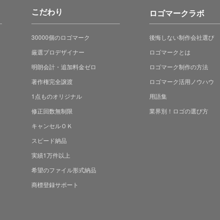
こだわり
ロゴマークラボ
30000個のロゴマーク
後悔しない制作会社選び
厳選プロデザイナー
ロゴマークとは
明朗会計・追加料金ゼロ
ロゴマーク制作の方法
著作権完全譲渡
ロゴマーク活用ノウハウ
1点ものオリジナル
用語集
修正回数無制限
業界別！ロゴの選び方
キャンセルＯＫ
スピード納品
実績1万件以上
希望のファイル形式納品
商標登録サポート