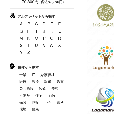
79,800円
(税込87,780円)
39,800円
(税込43,780円
アルファベットから探す
A
B
C
D
E
F
G
H
I
J
K
L
M
N
O
P
Q
R
S
T
U
V
W
X
39,800円
Y
Z
(税込43,780円
業種から探す
士業
IT
介護福祉
医療
製造
設備
教育
公共施設
飲食
美容
39,800円
(税込43,780円
不動産
住宅
金融
保険
物販
小売
歯科
環境
健康