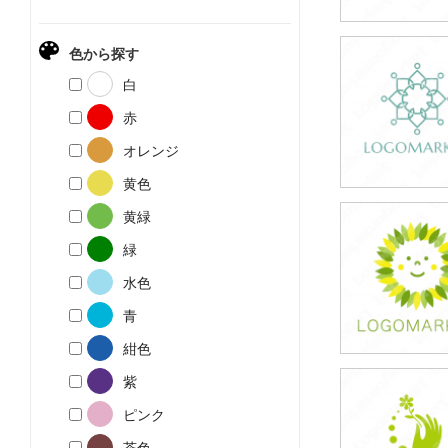
色から探す
59,800円
白
(税込65,780円
赤
オレンジ
黄色
黄緑
39,800円
緑
(税込43,780円
水色
青
紺色
紫
39,800円
ピンク
(税込43,780円
茶色