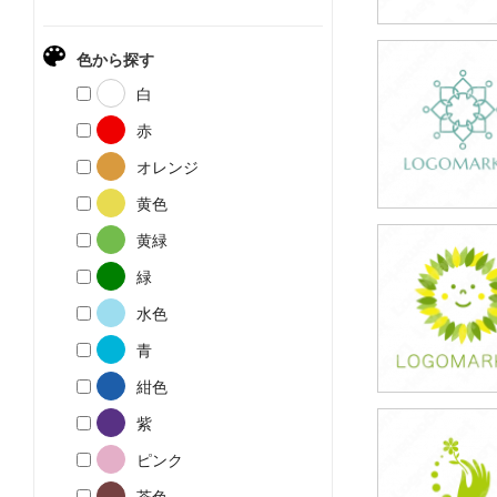
色から探す
59,800円
白
(税込65,780円
赤
オレンジ
黄色
黄緑
39,800円
緑
(税込43,780円
水色
青
紺色
紫
39,800円
ピンク
(税込43,780円
茶色