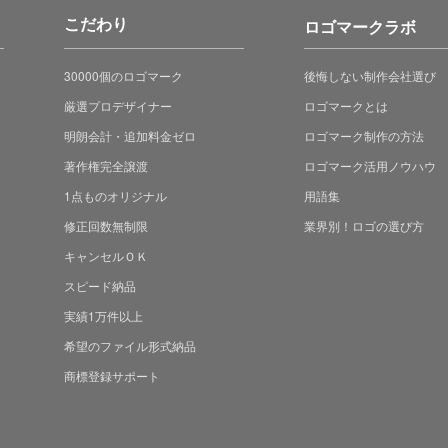
こだわり
ロゴマークラボ
30000個のロゴマーク
後悔しない制作会社選び
厳選プロデザイナー
ロゴマークとは
明朗会計・追加料金ゼロ
ロゴマーク制作の方法
著作権完全譲渡
ロゴマーク活用ノウハウ
1点ものオリジナル
用語集
修正回数無制限
業界別！ロゴの選び方
キャンセルＯＫ
スピード納品
実績1万件以上
希望のファイル形式納品
商標登録サポート