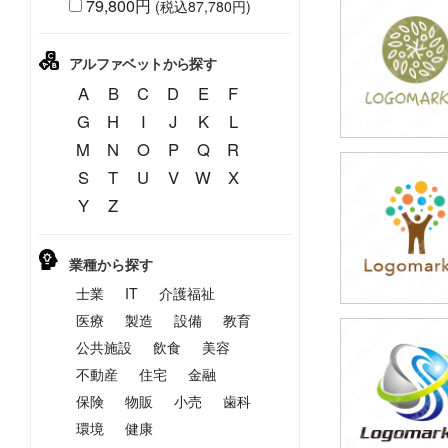
79,800円
(税込87,780円)
39,800円
(税込43,780円
アルファベットから探す
A
B
C
D
E
F
G
H
I
J
K
L
M
N
O
P
Q
R
S
T
U
V
W
X
39,800円
Y
Z
(税込43,780円
業種から探す
士業
IT
介護福祉
医療
製造
設備
教育
公共施設
飲食
美容
39,800円
(税込43,780円
不動産
住宅
金融
保険
物販
小売
歯科
環境
健康