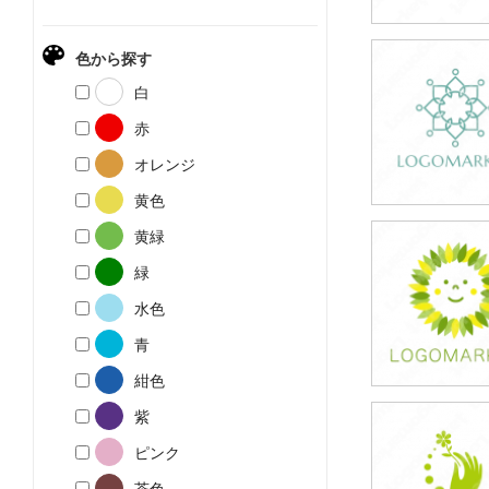
色から探す
59,800円
白
(税込65,780円
赤
オレンジ
黄色
黄緑
39,800円
緑
(税込43,780円
水色
青
紺色
紫
39,800円
ピンク
(税込43,780円
茶色