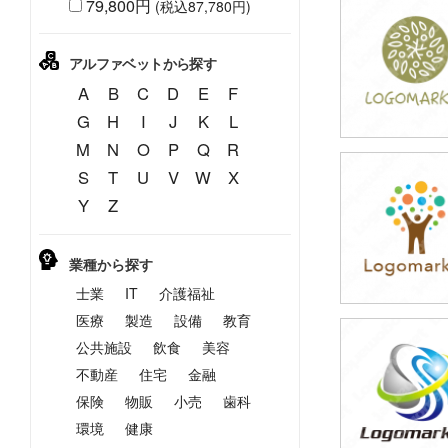
79,800円
(税込87,780円)
39,800円
(税込43,780円
アルファベットから探す
A
B
C
D
E
F
G
H
I
J
K
L
M
N
O
P
Q
R
S
T
U
V
W
X
39,800円
Y
Z
(税込43,780円
業種から探す
士業
IT
介護福祉
医療
製造
設備
教育
公共施設
飲食
美容
39,800円
(税込43,780円
不動産
住宅
金融
保険
物販
小売
歯科
環境
健康