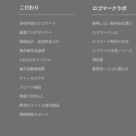
こだわり
ロゴマークラボ
30000個のロゴマーク
後悔しない制作会社選び
厳選プロデザイナー
ロゴマークとは
明朗会計・追加料金ゼロ
ロゴマーク制作の方法
著作権完全譲渡
ロゴマーク活用ノウハウ
1点ものオリジナル
用語集
修正回数無制限
業界別！ロゴの選び方
キャンセルＯＫ
スピード納品
実績1万件以上
希望のファイル形式納品
商標登録サポート