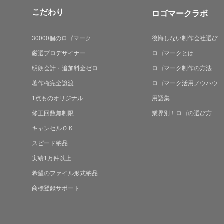
こだわり
ロゴマークラボ
30000個のロゴマーク
後悔しない制作会社選び
厳選プロデザイナー
ロゴマークとは
明朗会計・追加料金ゼロ
ロゴマーク制作の方法
著作権完全譲渡
ロゴマーク活用ノウハウ
1点ものオリジナル
用語集
修正回数無制限
業界別！ロゴの選び方
キャンセルＯＫ
スピード納品
実績1万件以上
希望のファイル形式納品
商標登録サポート