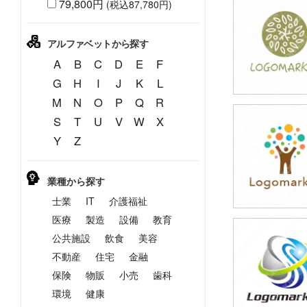
79,800円
(税込87,780円)
39,800円
(税込43,780円
アルファベットから探す
A
B
C
D
E
F
G
H
I
J
K
L
M
N
O
P
Q
R
S
T
U
V
W
X
39,800円
Y
Z
(税込43,780円
業種から探す
士業
IT
介護福祉
医療
製造
設備
教育
公共施設
飲食
美容
39,800円
(税込43,780円
不動産
住宅
金融
保険
物販
小売
歯科
環境
健康