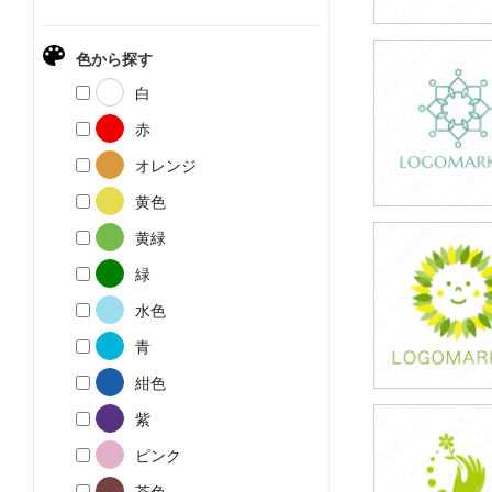
色から探す
59,800円
白
(税込65,780円
赤
オレンジ
黄色
黄緑
39,800円
緑
(税込43,780円
水色
青
紺色
紫
39,800円
ピンク
(税込43,780円
茶色