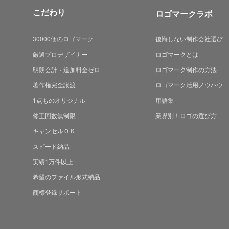
こだわり
ロゴマークラボ
30000個のロゴマーク
後悔しない制作会社選び
厳選プロデザイナー
ロゴマークとは
明朗会計・追加料金ゼロ
ロゴマーク制作の方法
著作権完全譲渡
ロゴマーク活用ノウハウ
1点ものオリジナル
用語集
修正回数無制限
業界別！ロゴの選び方
キャンセルＯＫ
スピード納品
実績1万件以上
希望のファイル形式納品
商標登録サポート