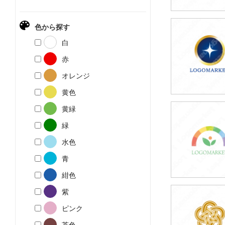
色から探す
69,800円
白
(税込76,780円
赤
オレンジ
黄色
黄緑
39,800円
緑
(税込43,780円
水色
青
紺色
紫
39,800円
ピンク
(税込43,780円
茶色