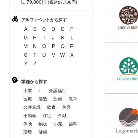
79,800円
(税込87,780円)
59,800円
(税込65,780円
アルファベットから探す
A
B
C
D
E
F
G
H
I
J
K
L
M
N
O
P
Q
R
S
T
U
V
W
X
49,800円
Y
Z
(税込54,780円
業種から探す
士業
IT
介護福祉
医療
製造
設備
教育
公共施設
飲食
美容
49,800円
(税込54,780円
不動産
住宅
金融
保険
物販
小売
歯科
環境
健康