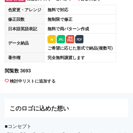
色変更・アレンジ
無料
で対応
修正回数
無制限
で修正
日本語英語表記
無料
で両パターン作成
データ納品
ご希望に応じた形式で納品(複数可)
著作権
完全無料譲渡
します
閲覧数 3693
検討中リストに追加する
この
ロゴ
に込めた想い
■コンセプト