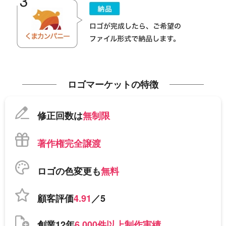
ロゴマーケットの特徴
修正回数は
無制限
著作権完全譲渡
ロゴの色変更も
無料
顧客評価
4.91
／5
創業12年
6,000件以上制作実績