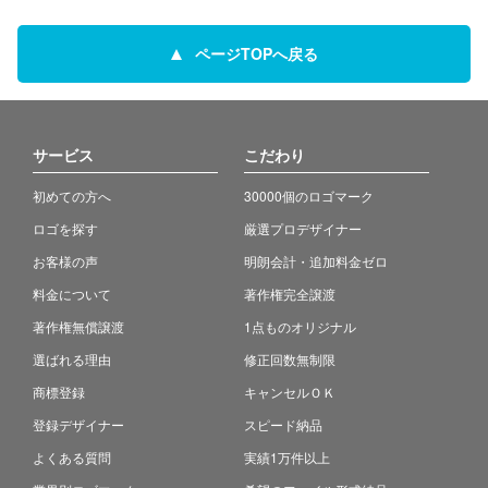
ページTOPへ戻る
サービス
こだわり
初めての方へ
30000個のロゴマーク
ロゴを探す
厳選プロデザイナー
お客様の声
明朗会計・追加料金ゼロ
料金について
著作権完全譲渡
著作権無償譲渡
1点ものオリジナル
選ばれる理由
修正回数無制限
商標登録
キャンセルＯＫ
登録デザイナー
スピード納品
よくある質問
実績1万件以上