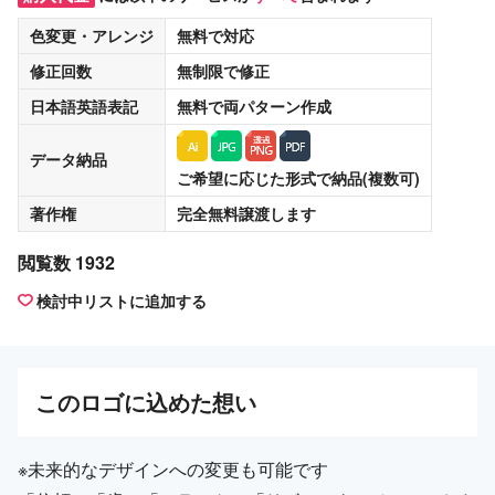
色変更・アレンジ
無料
で対応
修正回数
無制限
で修正
日本語英語表記
無料
で両パターン作成
データ納品
ご希望に応じた形式で納品(複数可)
著作権
完全無料譲渡
します
閲覧数 1932
検討中リストに追加する
この
ロゴ
に込めた想い
※未来的なデザインへの変更も可能です