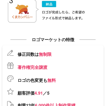
ロゴマーケットの特徴
修正回数は
無制限
著作権完全譲渡
ロゴの色変更も
無料
顧客評価
4.91
／5
創業12年
6,000件以上制作実績