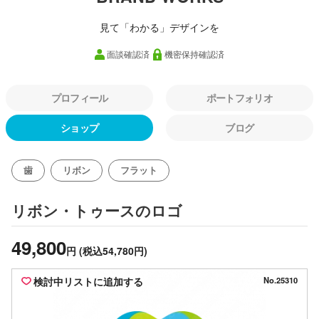
見て「わかる」デザインを
面談確認済
機密保持確認済
プロフィール
ポートフォリオ
ショップ
ブログ
歯
リボン
フラット
のロゴ
リボン・トゥース
49,800
円
(税込54,780円)
検討中リストに追加する
No.25310