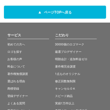
ページTOPへ戻る
サービス
こだわり
初めての方へ
30000個のロゴマーク
ロゴを探す
厳選プロデザイナー
お客様の声
明朗会計・追加料金ゼロ
料金について
著作権完全譲渡
著作権無償譲渡
1点ものオリジナル
選ばれる理由
修正回数無制限
商標登録
キャンセルＯＫ
登録デザイナー
スピード納品
よくある質問
実績1万件以上