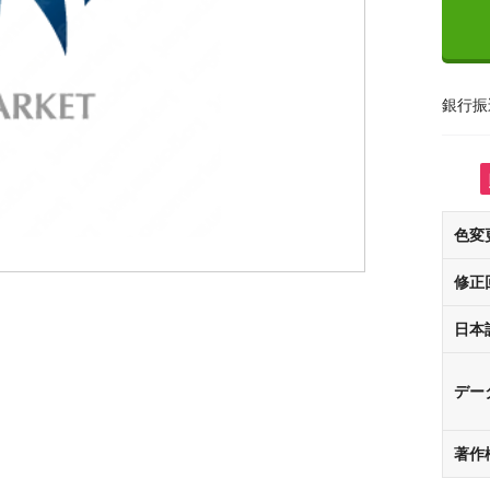
銀行振
色変
修正
日本
デー
著作