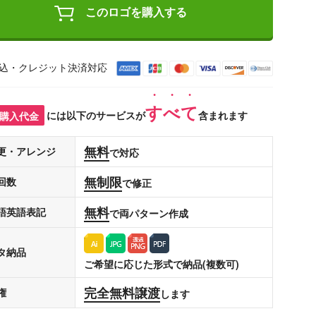
このロゴを購入する
込・クレジット決済対応
すべて
購入代金
には以下のサービスが
含まれます
無料
更・アレンジ
で対応
無制限
回数
で修正
無料
語英語表記
で両パターン作成
タ納品
ご希望に応じた形式で納品(複数可)
完全無料譲渡
権
します