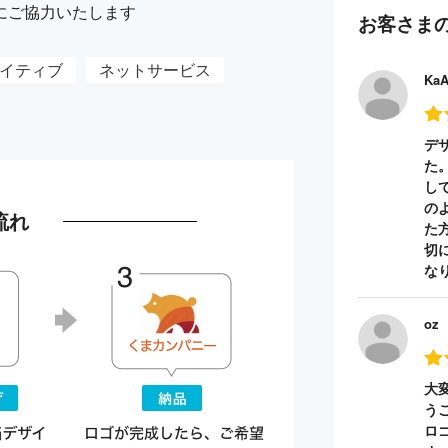
にご協力いたします
お客さま
イティブ
ネットサービス
Ka
デ
た
し
の
流れ
た
切
な
oz
大
う
ロ