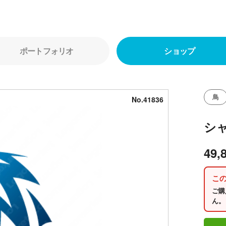
ポートフォリオ
ショップ
鳥
No.41836
シ
49,
こ
ご購
ん。