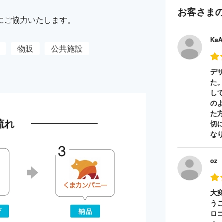
お客さま
にご協力いたします。
Ka
物販
公共施設
デ
た
し
の
た
流れ
切
な
oz
大
う
ロ