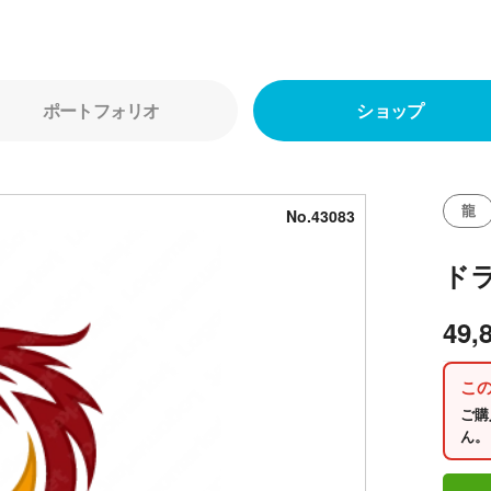
ポートフォリオ
ショップ
龍
No.43083
ド
49,
こ
ご購
ん。