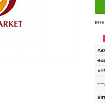
銀行振
色変
修正
日本
デー
著作