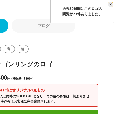
X
過去30日間にこのロゴの
閲覧が23件ありました。
ブログ
竜
輪
ラゴンリングのロゴ
800
円
(税込54,780円)
のロゴはオリジナル1点もの
入と同時にSOLD OUTとなり、その後の再販は一切ありませ
 著作権はお客様に完全譲渡されます。