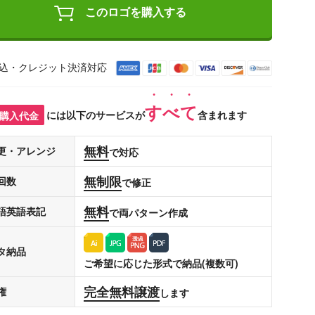
このロゴを購入する
込・クレジット決済対応
すべて
購入代金
には以下のサービスが
含まれます
無料
更・アレンジ
で対応
無制限
回数
で修正
無料
語英語表記
で両パターン作成
タ納品
ご希望に応じた形式で納品(複数可)
完全無料譲渡
権
します