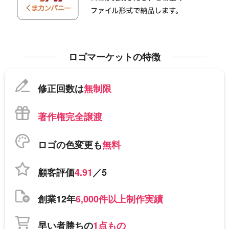
ロゴマーケットの特徴
修正回数は
無制限
著作権完全譲渡
ロゴの色変更も
無料
顧客評価
4.91
／5
創業12年
6,000件以上制作実績
早い者勝ちの
1点もの