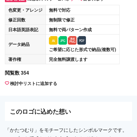
色変更・アレンジ
無料
で対応
修正回数
無制限
で修正
日本語英語表記
無料
で両パターン作成
データ納品
ご希望に応じた形式で納品(複数可)
著作権
完全無料譲渡
します
閲覧数 354
検討中リストに追加する
この
ロゴ
に込めた想い
「かたつむり」をモチーフにしたシンボルマークです。