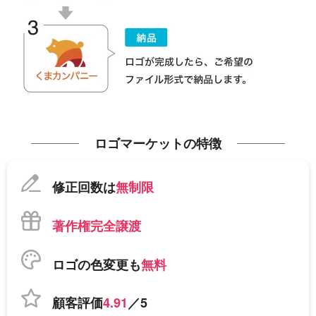
ロゴマーケットの特徴
修正回数は
無制限
著作権完全譲渡
ロゴの色変更も
無料
顧客評価
4.91
／5