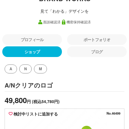
見て「わかる」デザインを
面談確認済
機密保持確認済
プロフィール
ポートフォリオ
ショップ
ブログ
A
N
M
のロゴ
A/Nクリア
49,800
円
(税込54,780円)
検討中リストに追加する
No.46499