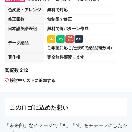
色変更・アレンジ
無料
で対応
修正回数
無制限
で修正
日本語英語表記
無料
で両パターン作成
データ納品
ご希望に応じた形式で納品(複数可)
著作権
完全無料譲渡
します
閲覧数 212
検討中リストに追加する
この
ロゴ
に込めた想い
「未来的」なイメージで「A」「N」をモチーフにしたシ