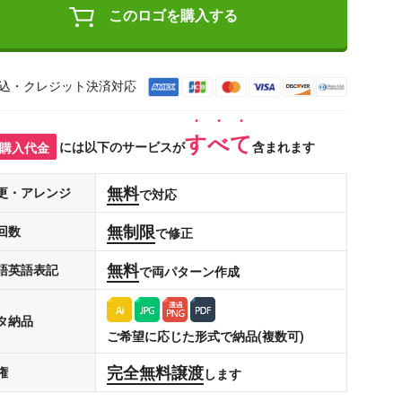
このロゴを購入する
込・クレジット決済対応
すべて
購入代金
には以下のサービスが
含まれます
無料
更・アレンジ
で対応
無制限
回数
で修正
無料
語英語表記
で両パターン作成
タ納品
ご希望に応じた形式で納品(複数可)
完全無料譲渡
権
します