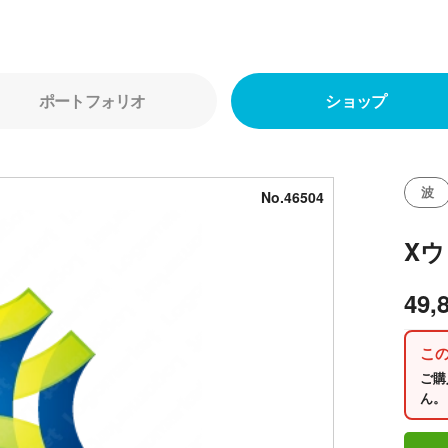
ポートフォリオ
ショップ
波
No.46504
X
49,
こ
ご購
ん。