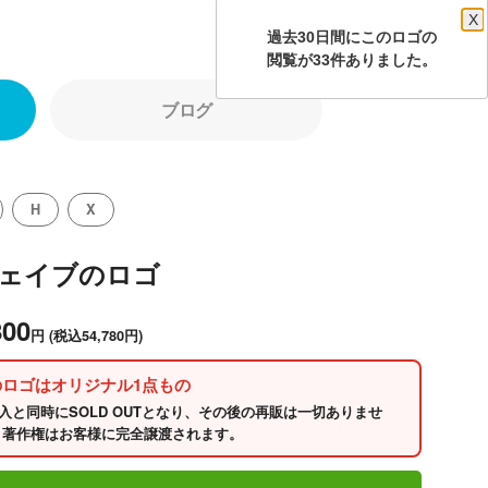
X
過去30日間にこのロゴの
閲覧が33件ありました。
ブログ
H
X
ウェイブのロゴ
800
円
(税込54,780円)
のロゴはオリジナル1点もの
入と同時にSOLD OUTとなり、その後の再販は一切ありませ
 著作権はお客様に完全譲渡されます。