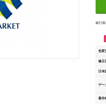
銀行振
色変
修正
日本
デー
著作