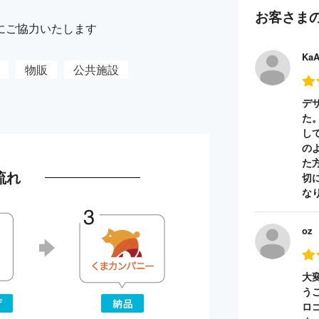
お客さま
にご協力いたします
Ka
物販
公共施設
デ
た
し
の
た
流れ
切
な
oz
大
う
ロ