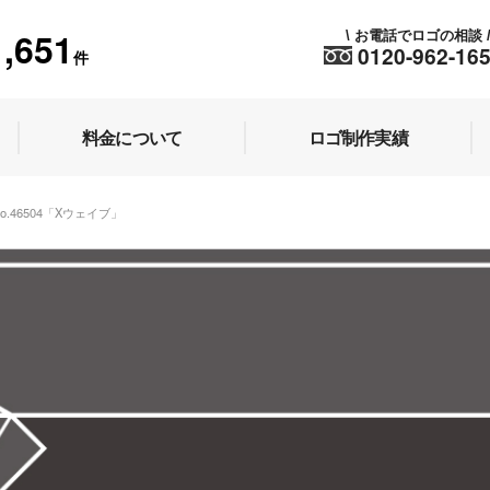
1,651
お電話でロゴの相談
\
0120-962-16
件
料金について
ロゴ制作実績
o.46504「Xウェイブ」