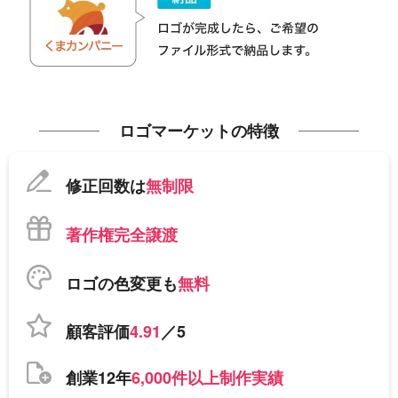
ロゴマーケットの特徴
修正回数は
無制限
著作権完全譲渡
ロゴの色変更も
無料
顧客評価
4.91
／5
創業12年
6,000件以上制作実績