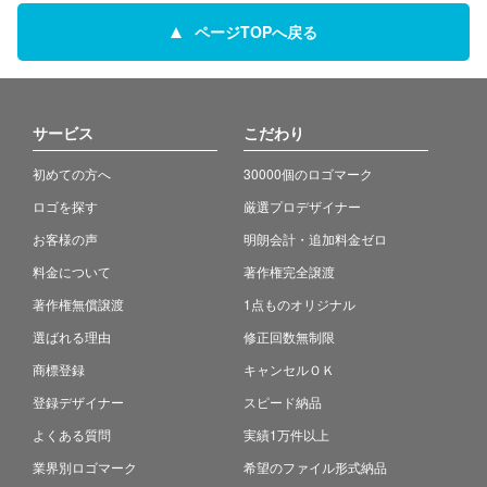
ページTOPへ戻る
サービス
こだわり
初めての方へ
30000個のロゴマーク
ロゴを探す
厳選プロデザイナー
お客様の声
明朗会計・追加料金ゼロ
料金について
著作権完全譲渡
著作権無償譲渡
1点ものオリジナル
選ばれる理由
修正回数無制限
商標登録
キャンセルＯＫ
登録デザイナー
スピード納品
よくある質問
実績1万件以上
業界別ロゴマーク
希望のファイル形式納品