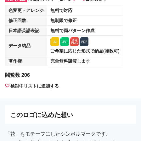
色変更・アレンジ
無料
で対応
修正回数
無制限
で修正
日本語英語表記
無料
で両パターン作成
データ納品
ご希望に応じた形式で納品(複数可)
著作権
完全無料譲渡
します
閲覧数 206
検討中リストに追加する
この
ロゴ
に込めた想い
「花」をモチーフにしたシンボルマークです。